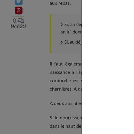
Partager sur Twitter
aux repas.
Epingler sur Pinterest
0
Si, au déjeuner, bébé a mangé des 
RÉACTIONS
on lui donne des céréales qu'une fois
Si, au déjeuner, bébé a mangé des lé
Il faut également tenir compte de la 
naissance à l'âge d'un an, elle doit en
corporelle est vérifié lors des visites
charnières. A neuf mois, I'I.M.C. maximum 
A deux ans, il est de 19 chez la petite fil
Si le nourrisson a un petit poids ou un p
dans le haut de la courbe de corpulence, i