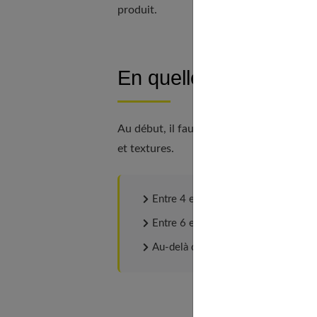
produit.
En quelles quantités 
Au début, il faut commencer par une cuil
et textures.
Entre 4 et 6 mois : 1 cuillerée à sou
Entre 6 et 8 mois 7 2 à 3 cuillerées 
Au-delà de 8 mois : 3 à 4 cuillerées 