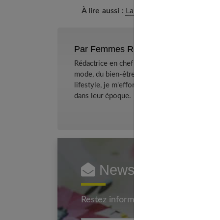
À lire aussi :
Lait de croissance : quels b
Par Femmes References
Rédactrice en chef et chercheuse de tendance
mode, du bien-être et de la psychologie relat
lifestyle, je m'efforce de décrypter le quotidi
dans leur époque.
Newsletter femmes
Restez informé en vous inscrivant à