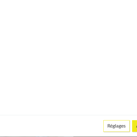
t subite du nourrisson :
qu’il faut absolument
La télévision pour mon
oir
bébé : oui ou non ?
Réglages