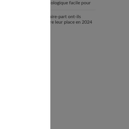
physiologique facile pour
votre bébé
Les faire-part ont-ils
encore leur place en 2024
?