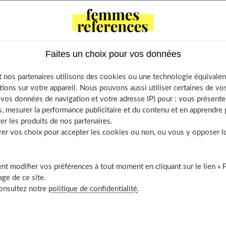
Une à deux fois par jour
Faites un choix pour vos données
s gluten
 nos partenaires utilisons des cookies ou une technologie équivalen
tions sur votre appareil. Nous pouvons aussi utiliser certaines de v
os données de navigation et votre adresse IP) pour : vous présenter
 partir du quatrième mois. Jusqu'à six mois, elles doivent être
, mesurer la performance publicitaire et du contenu et en apprendre p
ébé est immature. Elles sont à base de farines de riz ou de tapioca
er les produits de nos partenaires.
 la place de la farine de blé.
r vos choix pour accepter les cookies ou non, ou vous y opposer lor
e blé, l'orge, le seigle, l'avoine. Elle peut être à l'origine d'une
e intestinale ou d'une intolérance définitive (maladie cœliaque).
t modifier vos préférences à tout moment en cliquant sur le lien « 
ge de ce site.
tinaux ainsi que des malabsorptions entraînant un retard de
consultez notre
politique de confidentialité
.
 un bébé sur 2 000 à la naissance.
gène. Sa présence ou son absence doit être mentionnée sur le