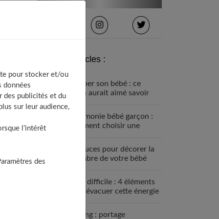
Derniers articles :
te pour stocker et/ou
Équiper son bébé : ce
os données
qu’on aurait aimé savoir
 des publicités et du
avant
lus sur leur audience,
Cérémonie bébé garçon :
comment choisir une
sque l’intérêt
tenue confortable et chic
4 astuces pour décorer la
chambre de votre bébé
Paramètres des
Bébé difficile : 4 éléments
pour évacuer cette énergie
Le sling : portage