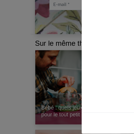
E-mail
Sur le même thème :
Mor
Bébé : quels jeux d’éveil
Ce 
pour le tout petit ?
sav