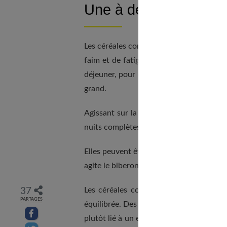
Une à deux fois par jo
Les céréales contiennent des glucides len
faim et de fatigue au cours de la journée
déjeuner, pour qu'il démarre bien la jour
grand.
Agissant sur la satiété, elles peuvent é
nuits complètes sans réclamer un biberon
Elles peuvent être ajoutées au biberon de
agite le biberon.
Les céréales contiennent des glucides,
37
PARTAGES
équilibrée. Des études montrent que le 
Partager sur facebook
plutôt lié à un excès de protéines. Il fa