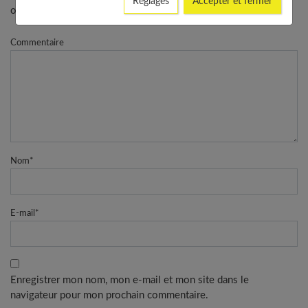
Réglages
Accepter et fermer
obligatoires
Commentaire
Nom
*
E-mail
*
Enregistrer mon nom, mon e-mail et mon site dans le
navigateur pour mon prochain commentaire.