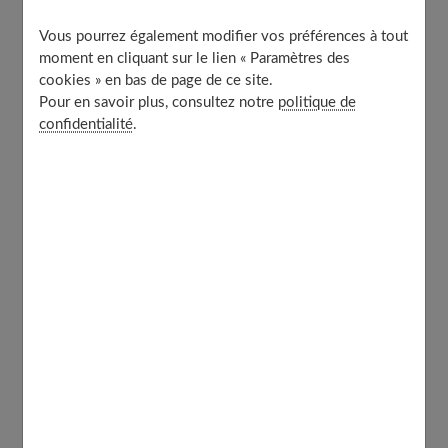
Une ambiance musicale
Un livre consacré à bébé
Vous pourrez également modifier vos préférences à tout
moment en cliquant sur le lien « Paramètres des
Tout pour les repas
cookies » en bas de page de ce site.
Pour en savoir plus, consultez notre
politique de
confidentialité
.
Une veilleuse
Au premier rang des
cadeaux de naissance
, figure la
veilleuse. Comme son nom l'indique, elle veille sur le
sommeil du tout-petit. Elle diffuse donc
une lumière
très douce
, qui passe souvent par des filtres colorés.
Pour divertir bébé, elle prend des formes amusantes.
Certaines veilleuses se transforment en nuages, d'autres
deviennent des oursons ou des lapins aux grandes
oreilles.