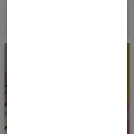
décrypter le quotidien pour offrir aux femmes des
conseils fiables, inspirants et ancrés dans leur
époque.
Newsletter femmes références
Restez informé en vous inscrivant à notre
newsletter
E-mail