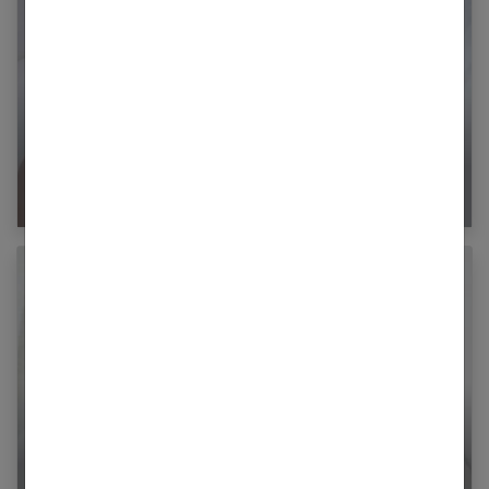
Le tour de lit respirant : un allié pour le
sommeil sécurisé de bébé ?
Muguet buccal du nourrisson : causes,
symptômes, traitements