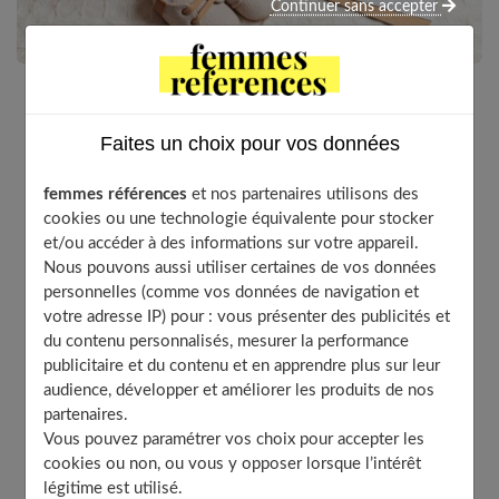
Continuer sans accepter
La naissance d’un enfant est le plus beau moment
Faites un choix pour vos données
dans la vie de ses parents. Aussi faut-il fêter
dignement ce joyeux événement. Ces quelques idées
femmes références
et nos partenaires utilisons des
de cadeaux devraient vous aider à marquer cette
cookies ou une technologie équivalente pour stocker
occasion unique.
et/ou accéder à des informations sur votre appareil.
Nous pouvons aussi utiliser certaines de vos données
personnelles (comme vos données de navigation et
votre adresse IP) pour : vous présenter des publicités et
Table of Contents
du contenu personnalisés, mesurer la performance
publicitaire et du contenu et en apprendre plus sur leur
Une veilleuse
audience, développer et améliorer les produits de nos
Son premier short
partenaires.
L’indispensable doudou
Vous pouvez paramétrer vos choix pour accepter les
cookies ou non, ou vous y opposer lorsque l’intérêt
Une précieuse empreinte
légitime est utilisé.