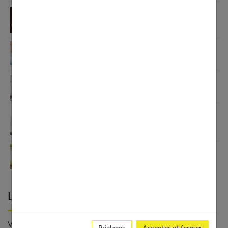
Cérémonie bébé garçon : comment choisir une
tenue confortable et chic
4 astuces pour décorer la chambre de votre bébé
Bébé difficile : 4 éléments pour évacuer cette
énergie
Le sling : portage physiologique facile pour votre
bébé
Les faire-part ont-ils encore leur place en 2024 ?
Laisser un commentaire
Votre adresse e-mail ne sera pas publiée. - * Champs