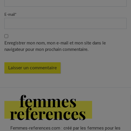
E-mail
*
Enregistrer mon nom, mon e-mail et mon site dans le
navigateur pour mon prochain commentaire.
Femmes-references.com : créé par les femmes pour les