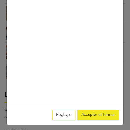
Comment intégrer une table ronde dans une
cuisine rectangulaire
5 astuces pour se lancer dans le bricolage au
féminin
Comment créer un espace bar dans son salon ?
Séparateurs de pièces : 10 idées déco créatives
Laisser un commentaire
Votre adresse e-mail ne sera pas publiée. - * Champs
Réglages
Accepter et fermer
obligatoires