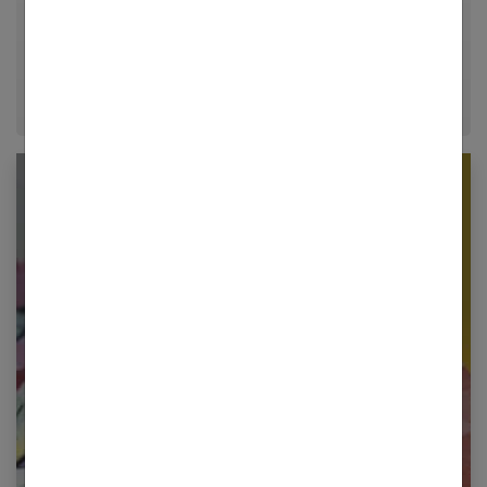
décrypter le quotidien pour offrir aux femmes des
conseils fiables, inspirants et ancrés dans leur
époque.
Newsletter femmes références
Restez informé en vous inscrivant à notre
newsletter
E-mail