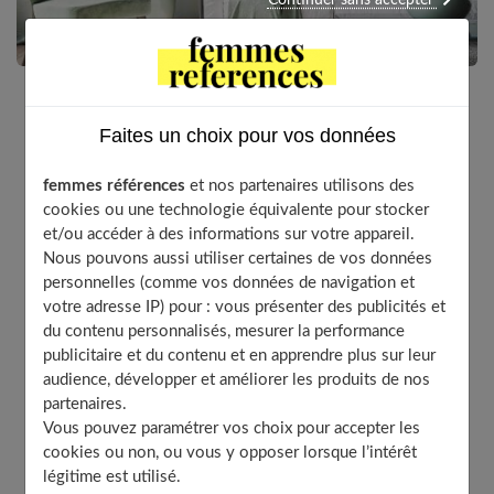
De temps à autre, on a envie de donner une nouvelle
Faites un choix pour vos données
jeunesse à son intérieur. Et plus encore au salon, qui
est la pièce à vivre par excellence. Pour en faire une
femmes références
et nos partenaires utilisons des
autre pièce, rien ne vaut un petit coup de peinture.
cookies ou une technologie équivalente pour stocker
et/ou accéder à des informations sur votre appareil.
Mais comment allez-vous en choisir la couleur ?
Nous pouvons aussi utiliser certaines de vos données
personnelles (comme vos données de navigation et
votre adresse IP) pour : vous présenter des publicités et
du contenu personnalisés, mesurer la performance
Table of Contents
publicitaire et du contenu et en apprendre plus sur leur
Pas trop de couleurs
audience, développer et améliorer les produits de nos
partenaires.
Aimez-vous les tons neutres ?
Vous pouvez paramétrer vos choix pour accepter les
Ne peignez pas forcément tous les murs
cookies ou non, ou vous y opposer lorsque l’intérêt
La taille et l’exposition à prendre en compte
légitime est utilisé.