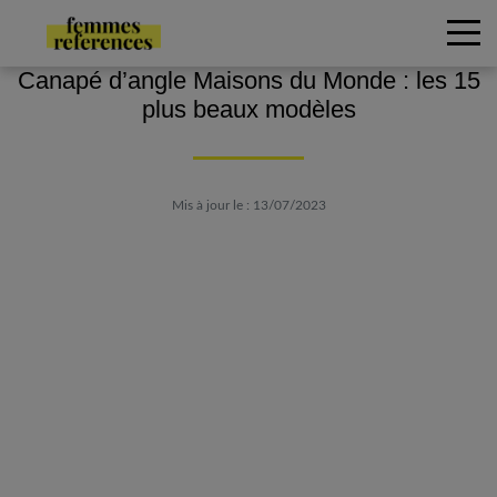
Canapé d’angle Maisons du Monde : les 15
plus beaux modèles
Mis à jour le : 13/07/2023