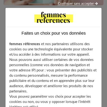
Continuer sans accepter
Le gommage du visage, le peeling, l’exfoliation…
autant de mots qui désignent une technique de
nettoyage de la peau en profondeur. Alors, nous
Faites un choix pour vos données
allons tenter de vous expliquer quelles sont ces
techniques, en nous intéressant particulièrement aux
femmes références
et nos partenaires utilisons des
différences entre peeling et gommage.
cookies ou une technologie équivalente pour stocker
et/ou accéder à des informations sur votre appareil.
Nous pouvons aussi utiliser certaines de vos données
personnelles (comme vos données de navigation et
Table of Contents
votre adresse IP) pour : vous présenter des publicités et
du contenu personnalisés, mesurer la performance
Le gommage : qu’est-ce que c’est ?
publicitaire et du contenu et en apprendre plus sur leur
Les principales différences entre peeling et gommage
audience, développer et améliorer les produits de nos
Quelle technique choisir selon les cas ?
partenaires.
Vous pouvez paramétrer vos choix pour accepter les
cookies ou non, ou vous y opposer lorsque l’intérêt