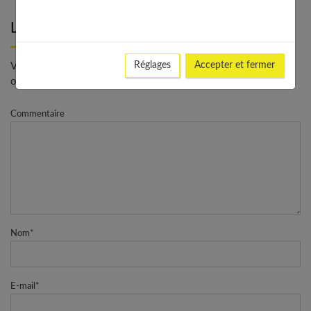
Laisser un commentaire
Réglages
Accepter et fermer
Votre adresse e-mail ne sera pas publiée. - * Champs
obligatoires
Commentaire
Nom
*
E-mail
*