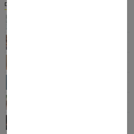
Derniers articles :
Routine peau : pourquoi adopter une approche
plus douce
Essentiels beauté et maquillage pour l’été 2026
Maquillage minimaliste : guide pour un look
naturel
Blanchiment dentaire maison : méthodes, risques
et solutions efficaces
Maquillage naturel : le guide complet pour un
teint parfait
Soin de visage : comment choisir votre baume ?