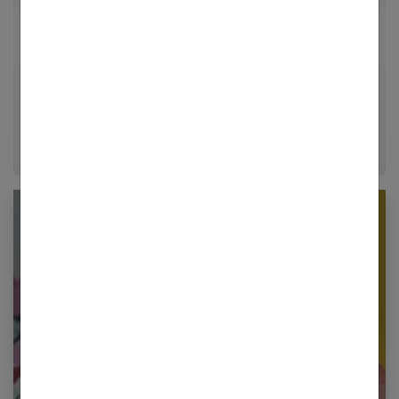
univers de la mode, du bien-être et de la psychologie
relationnelle. Forte de plusieurs années d'expérience
dans le journalisme lifestyle, je m'efforce de
décrypter le quotidien pour offrir aux femmes des
conseils fiables, inspirants et ancrés dans leur
époque.
Newsletter femmes références
Restez informé en vous inscrivant à notre
newsletter
E-mail