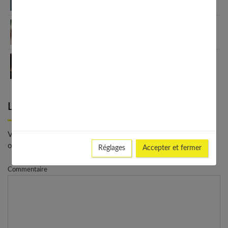
et solutions efficaces
Maquillage naturel : le guide complet pour un
teint parfait
Soin de visage : comment choisir votre baume ?
Laisser un commentaire
Votre adresse e-mail ne sera pas publiée. - * Champs
obligatoires
Réglages
Accepter et fermer
Commentaire