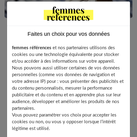
Faites un choix pour vos données
La montagne ? Un grand bol d’air pour faire le plein
d’énergie. À condition de se protéger du froid et du
femmes références
et nos partenaires utilisons des
soleil, pour ne pas avoir la peau abîmée. Comment
cookies ou une technologie équivalente pour stocker
rester belle malgré la rigueur ?
et/ou accéder à des informations sur votre appareil.
Nous pouvons aussi utiliser certaines de vos données
personnelles (comme vos données de navigation et
votre adresse IP) pour : vous présenter des publicités et
Table of Contents
du contenu personnalisés, mesurer la performance
publicitaire et du contenu et en apprendre plus sur leur
Soleil + froid, la peau souffre
audience, développer et améliorer les produits de nos
Indice 30 minimum
partenaires.
Des baumes « doudoune’
Vous pouvez paramétrer vos choix pour accepter les
cookies ou non, ou vous y opposer lorsque l’intérêt
Style de ski et type de peau
légitime est utilisé.
Je dévale les pentes.