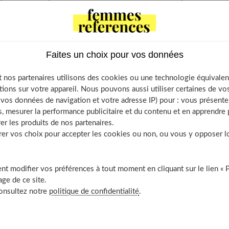
me. Et si on faisait table rase ?
aché derrière ce terme qui peut faire peur à première vue, se
Faites un choix pour vos données
able pour retrouver le teint de la jeunesse.
 nos partenaires utilisons des cookies ou une technologie équivalen
tions sur votre appareil. Nous pouvons aussi utiliser certaines de v
Contents
os données de navigation et votre adresse IP) pour : vous présenter
dermabrasion : qu’est-ce-que c’est ?
, mesurer la performance publicitaire et du contenu et en apprendre p
er les produits de nos partenaires.
 avoir recours à la microdermabrasion ?
r vos choix pour accepter les cookies ou non, ou vous y opposer lor
 se déroule une séance ?
 ?
t modifier vos préférences à tout moment en cliquant sur le lien « 
nt ses bienfaits et avantages ?
ge de ce site.
le tarif ?
consultez notre
politique de confidentialité
.
ifférence avec le peeling ?
ultat espérer ?