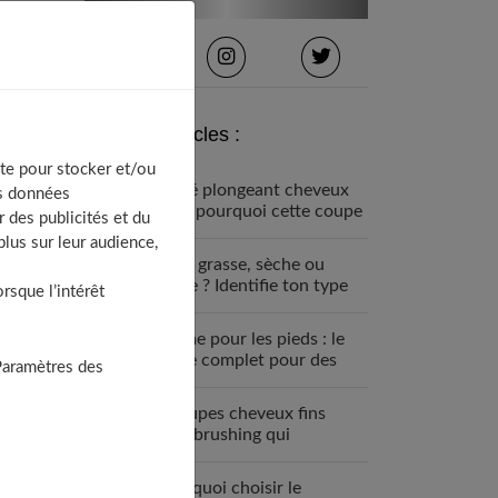
Derniers articles :
te pour stocker et/ou
Carré plongeant cheveux
os données
fins : pourquoi cette coupe
 des publicités et du
est faite pour vous
lus sur leur audience,
Peau grasse, sèche ou
mixte ? Identifie ton type
sque l’intérêt
de peau visage
Crème pour les pieds : le
guide complet pour des
Paramètres des
talons parfaits
7 coupes cheveux fins
sans brushing qui
changent tout (enfin !)
Pourquoi choisir le