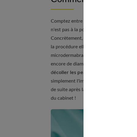
Comptez entre
une demi-heure et une
n'est pas à la portée de tous et est opér
Concrètement, le visage est tout d'abord
la procédure elle-même. Le praticien va 
microdermabrasion. Cette machine vapori
encore de diamant sur la peau pour ensui
d
écoller les peaux morte
s qui seront a
simplement l'impression d'un petit aspir
de suite après la séance et se ressentent.
du cabinet !