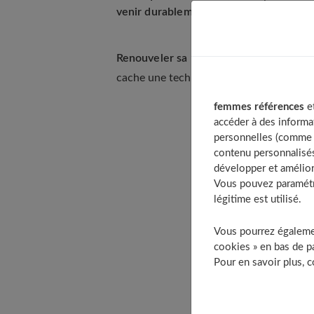
venir durablement marquer votre épider
Renouveler sa peau
, c'est possible ! C
cache une technique à l'efficacité redout
femmes références
et
accéder à des informa
Table of 
personnelles (comme v
La micro
contenu personnalisés
développer et amélior
Pourquoi
Vous pouvez paramétre
Comment
légitime est utilisé.
Pour qui
Vous pourrez égalemen
Quels so
cookies » en bas de pa
Quel est 
Pour en savoir plus, 
Quelle d
Quel rés