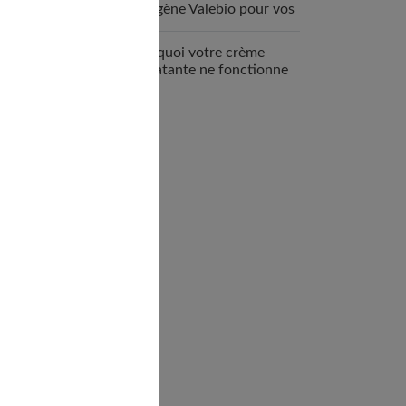
collagène Valebio pour vos
articulations ?
Pourquoi votre crème
hydratante ne fonctionne
pas ?