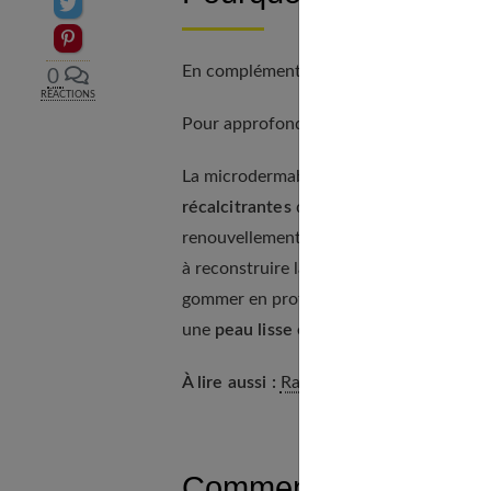
Partager sur Twitter
Epingler sur Pinterest
En complément, notre article sur
Extensi
0
RÉACTIONS
Pour approfondir ce point, consultez no
La microdermabrasion est un gommage en
récalcitrantes
que les gommages tradition
renouvellement de l'épiderme qui efface
à reconstruire la couche superficielle. I
gommer en profondeur et stimuler l'acti
une
peau lisse et souple
, mais aussi de
À lire aussi :
Rajeunir son regard : toutes
Comment se déroule 