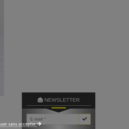
NEWSLETTER
Votre Email *
uer sans accepter