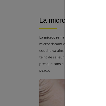
La microdermabrasion 
La
microdermabrasion
, c'est une techn
microcristaux vaporisés sur la peau pour 
couche va ainsi de régénérer sans les
pe
teint de sa jeunesse, faisant peau neuve
presque sans aucun risque cutané, contr
peaux.