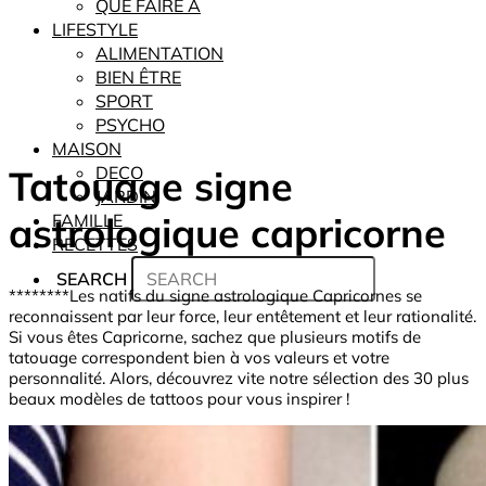
QUE FAIRE À
LIFESTYLE
ALIMENTATION
BIEN ÊTRE
SPORT
PSYCHO
MAISON
Tatouage signe
DECO
JARDIN
astrologique capricorne
FAMILLE
RECETTES
SEARCH
********Les natifs du signe astrologique Capricornes se
reconnaissent par leur force, leur entêtement et leur rationalité.
Si vous êtes Capricorne, sachez que plusieurs motifs de
tatouage correspondent bien à vos valeurs et votre
personnalité. Alors, découvrez vite notre sélection des 30 plus
beaux modèles de tattoos pour vous inspirer !