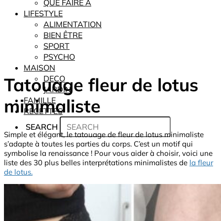
QUE FAIRE À
LIFESTYLE
ALIMENTATION
BIEN ÊTRE
SPORT
PSYCHO
MAISON
Tatouage fleur de lotus
DECO
JARDIN
minimaliste
FAMILLE
RECETTES
SEARCH
Simple et élégant, le tatouage de fleur de lotus minimaliste
s’adapte à toutes les parties du corps. C’est un motif qui
symbolise la renaissance ! Pour vous aider à choisir, voici une
liste des 30 plus belles interprétations minimalistes de
la fleur
de lotus.