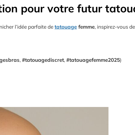
ation pour votre futur
tato
nicher l’idée parfaite de
tatouage
femme
, inspirez-vous de
gesbras
,
#tatouagediscret
,
#tatouagefemme2025
)