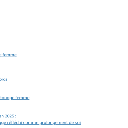
age femme
bras
 tatouage femme
n 2025 :
uage réfléchi comme prolongement de soi