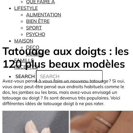
QUE FAIRE À
LIFESTYLE
ALIMENTATION
BIEN ÊTRE
SPORT
PSYCHO
MAISON
Tatouage aux doigts : les
DECO
JARDIN
120 plus beaux modèles
FAMILLE
RECETTES
SEARCH
Avez-vous pensé à vous faire un nouveau tatouage ? Si oui,
vous avez peut-être pensé aux endroits habituels comme le
dos, les jambes ou les bras, mais avez-vous envisagé un
tatouage au doigt ? Ils sont devenus très populaires. Voici
différentes idées de tatouage doigt à ne pas rater.