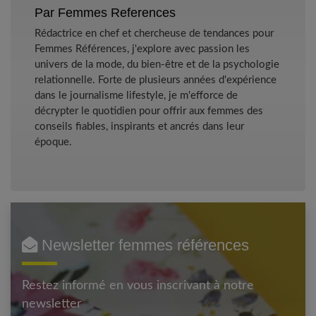
Par Femmes References
Rédactrice en chef et chercheuse de tendances pour
Femmes Références, j'explore avec passion les
univers de la mode, du bien-être et de la psychologie
relationnelle. Forte de plusieurs années d'expérience
dans le journalisme lifestyle, je m'efforce de
décrypter le quotidien pour offrir aux femmes des
conseils fiables, inspirants et ancrés dans leur
époque.
Newsletter femmes références
Restez informé en vous inscrivant à notre
newsletter