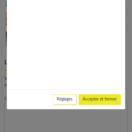
Varicosités et télangiectasies : causes et
traitements
Madérothérapie : un massage efficace contre la
cellulite
Laisser un commentaire
Votre adresse e-mail ne sera pas publiée. - * Champs
obligatoires
Commentaire
Réglages
Accepter et fermer