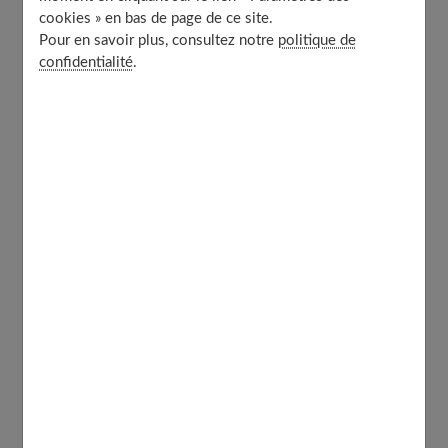
cookies » en bas de page de ce site.
Pour en savoir plus, consultez notre
politique de
Table of Contents
confidentialité
.
Est-ce plus difficile que pour les mains ?
Couleurs : classique ou excentrique ?
La procédure pour réussir sa french !
Est-ce plus difficile que pour les mains ?
Oui. Quand on pose une "french" soi-même sur les
pieds, on est dans le mauvais sens, on ne voit pas très
bien. Une astuce ? Se placer face à un miroir, bien près,
tout en restant dans une position où l'on est libre de ses
mouvements.