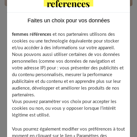
Faites un choix pour vos données
Cet été, pour avoir de jolis pieds que l’on a envie de
montrer, voici quelques conseils avisés.
femmes références
et nos partenaires utilisons des
cookies ou une technologie équivalente pour stocker
et/ou accéder à des informations sur votre appareil.
Pour habiller ses pieds, il y a le vernis rouge, qui affine
Nous pouvons aussi utiliser certaines de vos données
mais fait sophistiqué et ne convient pas à tous les
personnelles (comme vos données de navigation et
votre adresse IP) pour : vous présenter des publicités et
styles. Le vernis transparent, joli aussi mais un peu
du contenu personnalisés, mesurer la performance
simple pour d'autres. Et puis la "french", une mise en
publicitaire et du contenu et en apprendre plus sur leur
beauté "naturelle". De quoi s'agit-il ? D'une façon bien
audience, développer et améliorer les produits de nos
spécifique de poser du vernis : une couche transparente
partenaires.
Vous pouvez paramétrer vos choix pour accepter les
et, juste sur le bord libre de l'ongle, une ligne de vernis
cookies ou non, ou vous y opposer lorsque l’intérêt
blanc.
légitime est utilisé.
À lire également :
La réflexologie plantaire : qu’est-ce
Vous pourrez également modifier vos préférences à tout
que c’est ?
moment en cliquant sur le lien « Paramètres des