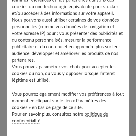
femmes références
et nos partenaires utilisons des
cookies ou une technologie équivalente pour stocker
Le carré, idéal pour apporter de la densité
et/ou accéder à des informations sur votre appareil.
Fuyez les coupes trop structurées qui dévoilent la
Nous pouvons aussi utiliser certaines de vos données
finesse des cheveux
personnelles (comme vos données de navigation et
Structurez les cheveux fins avec une frange ou un
votre adresse IP) pour : vous présenter des publicités et
dégradé
du contenu personnalisés, mesurer la performance
La frange, un atout volume sur le dessus de la
publicitaire et du contenu et en apprendre plus sur leur
tête
audience, développer et améliorer les produits de nos
partenaires.
Le dégradé invisible pour la matière sans
compromettre la longueur
Vous pouvez paramétrer vos choix pour accepter les
cookies ou non, ou vous y opposer lorsque l’intérêt
Apportez du relief avec une coupe asymétrique
légitime est utilisé.
Des lignes inégales pour briser la platitude
Un dégradé asymétrique autour du visage
Vous pourrez également modifier vos préférences à tout
moment en cliquant sur le lien « Paramètres des
À découvrir aussi
cookies » en bas de page de ce site.
Pour en savoir plus, consultez notre
politique de
confidentialité
.
Une coupe dégradée et texturée