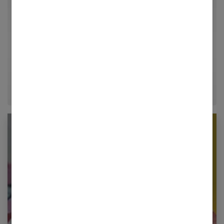
Par Danae
Spécialiste des questions de santé au féminin, de
nutrition et de parentalité, Danae combine rigueur et
bienveillance pour accompagner les femmes à chaque
étape de leur vie, de la grossesse aux choix d'une
alimentation équilibrée.
Newsletter femmes références
Restez informé en vous inscrivant à notre
newsletter
E-mail