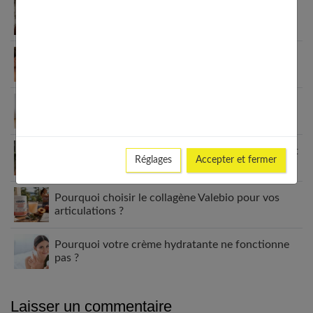
Carré plongeant cheveux fins : pourquoi cette
coupe est faite pour vous
Peau grasse, sèche ou mixte ? Identifie ton type
de peau visage
Crème pour les pieds : le guide complet pour des
talons parfaits
7 coupes cheveux fins sans brushing qui changent
Réglages
Accepter et fermer
tout (enfin !)
Pourquoi choisir le collagène Valebio pour vos
articulations ?
Pourquoi votre crème hydratante ne fonctionne
pas ?
Laisser un commentaire