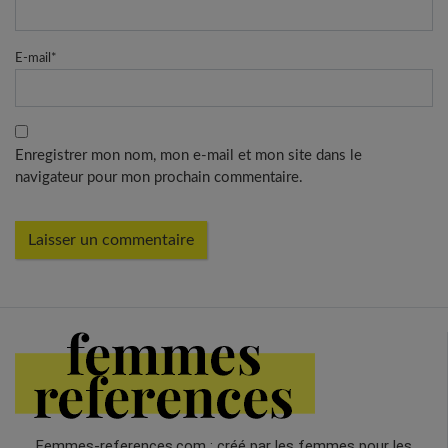
E-mail
*
Enregistrer mon nom, mon e-mail et mon site dans le
navigateur pour mon prochain commentaire.
Femmes-references.com : créé par les femmes pour les