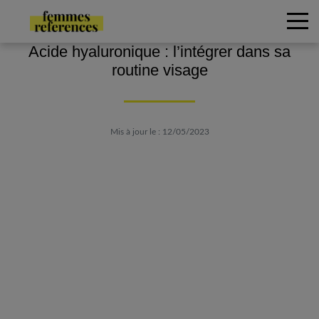
Acide hyaluronique : l’intégrer dans sa
routine visage
Mis à jour le : 12/05/2023