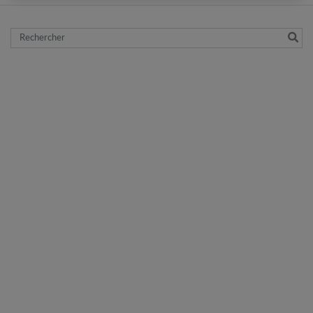
Rechercher