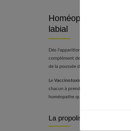
Homéopathie et traitem
labial
Dès l'apparition des premiers picotemen
complément des remèdes locaux, il agit d
de la poussée d'herpès.
Le
Vaccinotoxinum
15CH et le
Rhus to
chacun à prendre toutes les 2 heures. P
homéopathe qui adaptera les souches et 
La propolis en application 