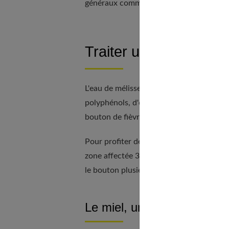
généraux comme de la fièvre, des maux d
Traiter un bouton de f
L'eau de mélisse est reconnue par l'OMS p
polyphénols, d'excellents antiviraux, ell
bouton de fièvre.
Pour profiter de ses bienfaits, préparez 
zone affectée 3 à 4 fois par jour. Vous p
le bouton plusieurs fois par jour pour as
Le miel, un antibactérien et