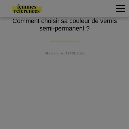
Comment choisir sa couleur de vernis
semi-permanent ?
Mis à jour le : 19/12/2022