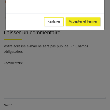
Brosses à cheveux françaises : 6 générations de
savoir-faire
Réglages
Accepter et fermer
Laisser un commentaire
Votre adresse e-mail ne sera pas publiée. - * Champs
obligatoires
Commentaire
Nom
*