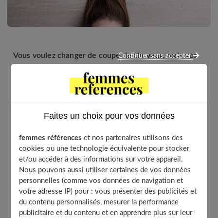
Vous voulez changer de coupe de cheveux, mais vos
Continuer sans accepter
cheveux ne sont pas assez longs ? Vous avez coupé
vos cheveux et vous le regrettez ? Maintenant, vous
n’avez plus qu’une question : combien de temps pour
que vos cheveux repoussent ? Voici la réponse à cette
question !
Faites un choix pour vos données
femmes références
et nos partenaires utilisons des
cookies ou une technologie équivalente pour stocker
Table of Contents
et/ou accéder à des informations sur votre appareil.
Nous pouvons aussi utiliser certaines de vos données
La pousse du cheveu passée au crible
personnelles (comme vos données de navigation et
La pousse du cheveu varie selon les personnes
votre adresse IP) pour : vous présenter des publicités et
Les soins pour garder des cheveux en bonne santé
du contenu personnalisés, mesurer la performance
publicitaire et du contenu et en apprendre plus sur leur
À découvrir aussi