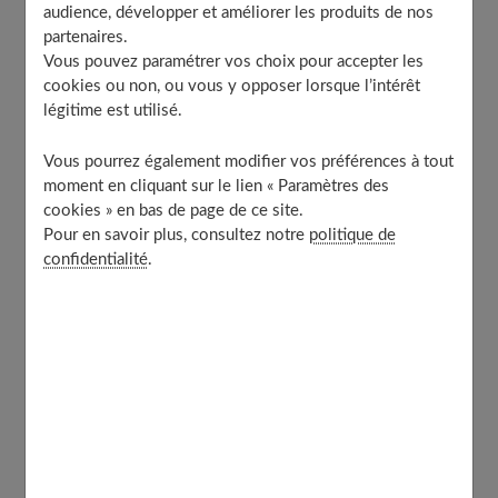
audience, développer et améliorer les produits de nos
partenaires.
Vous pouvez paramétrer vos choix pour accepter les
La pousse du cheveu passée au crible
cookies ou non, ou vous y opposer lorsque l’intérêt
légitime est utilisé.
De manière générale, le cheveu pousse d’environ 1 à 2
Vous pourrez également modifier vos préférences à tout
cm par mois. Cependant, cela dépend des personnes et
moment en cliquant sur le lien « Paramètres des
cookies » en bas de page de ce site.
de la saison, en été, ils poussent généralement plus vite
Pour en savoir plus, consultez notre
politique de
de 1.5 cm à 3 cm par mois.
confidentialité
.
La durée de vie du cheveu est basée sur
trois étapes
:
La première phase ou phase anagène
: elle dure entre
deux et sept ans, c’est celle au cours de laquelle le
cheveu pousse. Il faut savoir qu’au moment où vous
regardez vos cheveux, 85 % sont en période de
croissance.