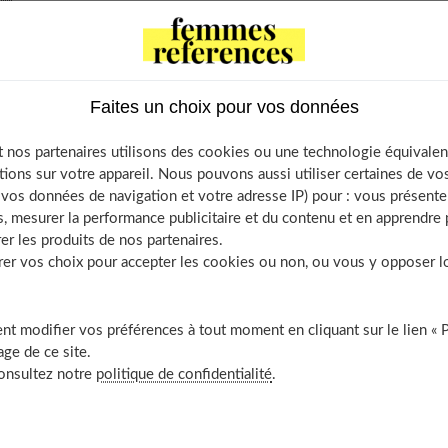
rent d'hypoplasie, de malformation de la poitrine, de seins
tc. En tant que traitement médical, cette intervention nécessite
 s'informer avant de se lancer. Détails.
Faites un choix pour vos données
 nos partenaires utilisons des cookies ou une technologie équivalen
tions sur votre appareil. Nous pouvons aussi utiliser certaines de v
aire : zoom sur l’hypotrophie mammaire
os données de navigation et votre adresse IP) pour : vous présenter
mmaire et manque de féminité
, mesurer la performance publicitaire et du contenu et en apprendre p
ammaire : les causes
er les produits de nos partenaires.
r vos choix pour accepter les cookies ou non, ou vous y opposer lor
cas d’hypotrophie mammaire
on mammaire pour restructurer le volume des seins
re : les opérations chirurgicales
t modifier vos préférences à tout moment en cliquant sur le lien « 
irurgical pour restructurer les seins
ge de ce site.
consultez notre
politique de confidentialité
.
rurgien pour une intervention réussie
irurgicale de la poitrine en Tunisie