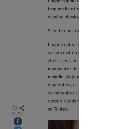
L'hypotrophie mammaire
est définie c
trop petits et non proportionnels
à l'a
de gêne physique. Toutefois, elle peut êt
Si cette question vous concerne, notre 
L'hypotrophie mammaire, aussi connue sous
certain mal-être chez de nombreuses fem
choisissent alors de subir une augmenta
mammaires
dans le cas d'une
hypoplasi
maladie
. Aujourd'hui, de plus en plus d
d'opération, et notamment
en Tunisie
, 
certains sites spécialisés dans cette fo
obtenir rapidement un devis pour une inte
32
en Tunisie.
PARTAGES
Partager sur facebook