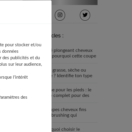
Derniers articles :
te pour stocker et/ou
Carré plongeant cheveux
os données
fins : pourquoi cette coupe
 des publicités et du
est faite pour vous
lus sur leur audience,
Peau grasse, sèche ou
mixte ? Identifie ton type
sque l’intérêt
de peau visage
Crème pour les pieds : le
guide complet pour des
Paramètres des
talons parfaits
7 coupes cheveux fins
sans brushing qui
changent tout (enfin !)
Pourquoi choisir le