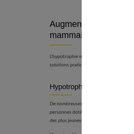
Augmentation mammair
mammaire
L'hypotrophie mammaire est à l'origine 
solutions pratiques et efficaces pour y re
Hypotrophie mammaire et 
De nombreuses femmes se sentent comple
personnes dotées d'une poitrine généreus
des plus jeunes et des adultes allant mê