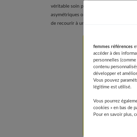
véritable soin pour les femmes qui souff
asymétriques ou abîmés par la maladie, e
de recourir à un professionnel et de bien
Table of Contents
femmes références
et
accéder à des informa
Augmentation mamm
personnelles (comme v
Hypotrophie ma
contenu personnalisés
L’hypotrophie m
développer et amélior
Vous pouvez paramétre
Les différents 
légitime est utilisé.
Une augmentati
Augmentation mammai
Vous pourrez égalemen
Un traitement ch
cookies » en bas de pa
Pour en savoir plus, 
Le choix du chi
Une opération ch