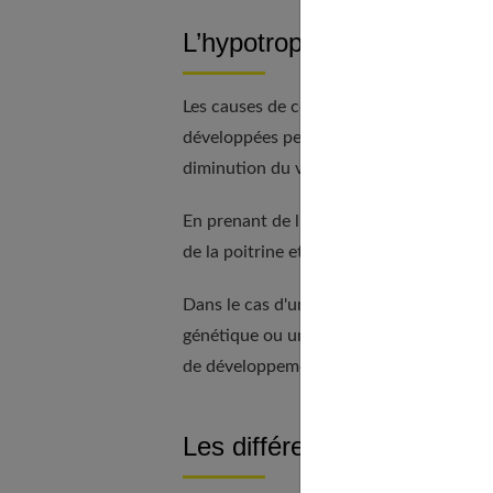
L’hypotrophie mammaire : 
Les causes de cette malformation peuven
développées pendant la période de puber
diminution du volume mammaire suite à
En prenant de l'âge, les seins ont tendan
de la poitrine et l'apparition d'une légè
Dans le cas d'une aplasie mammaire, la
génétique ou une pathologie. Pour exemp
de développement de la poitrine.
Les différents cas d’hypo