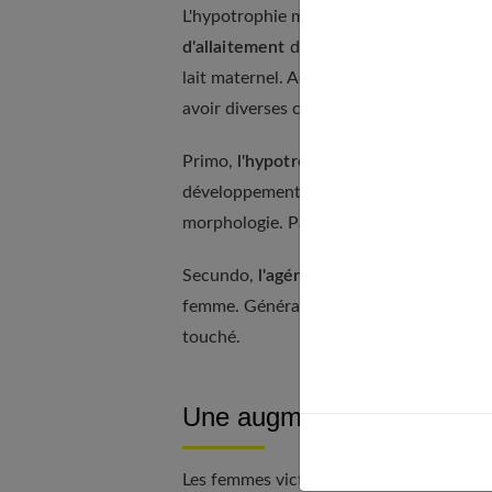
L'hypotrophie mammaire touche environ 
d'allaitement
dans certains cas. En effet
lait maternel. Actuellement, nous pouvo
avoir diverses causes.
Primo,
l'hypotrophie modérée égaleme
développement de la glande mammaire. Le 
morphologie. Parfois, elle s'accompagne
Secundo,
l'agénésie ou l'aplasie mamma
femme. Généralement, les deux seins sont
touché.
Une augmentation mammaire
Les femmes victimes de l'hypotrophie m