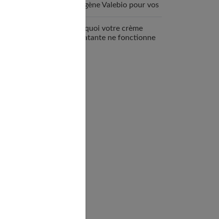
collagène Valebio pour vos
articulations ?
Pourquoi votre crème
hydratante ne fonctionne
pas ?