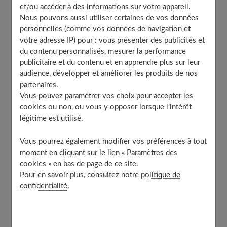
et/ou accéder à des informations sur votre appareil.
Un buste plus attrayant et généreux
Nous pouvons aussi utiliser certaines de vos données
Une opération personnalisée qui améliore l’estime
personnelles (comme vos données de navigation et
de soi
votre adresse IP) pour : vous présenter des publicités et
Augmentation mammaire : comment se déroule
du contenu personnalisés, mesurer la performance
l’intervention ?
publicitaire et du contenu et en apprendre plus sur leur
Quel est le volume d’implants idéal pour vous ?
audience, développer et améliorer les produits de nos
partenaires.
Quel est le prix d’une augmentation mammaire ?
Vous pouvez paramétrer vos choix pour accepter les
cookies ou non, ou vous y opposer lorsque l’intérêt
légitime est utilisé.
Pourquoi avoir recours à une
intervention d’augmentation mammaire ?
Vous pourrez également modifier vos préférences à tout
moment en cliquant sur le lien « Paramètres des
cookies » en bas de page de ce site.
L'augmentation mammaire est une opération de
Pour en savoir plus, consultez notre
politique de
confidentialité
.
chirurgie esthétique. Effectuée grâce à des implants en
silicone, elle a pour but de
modifier l'apparence de
votre poitrine
. Les implants en silicone s'adaptent à