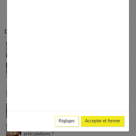
Derniers articles :
Carré plongeant cheveux fins : pourquoi cette
coupe est faite pour vous
Peau grasse, sèche ou mixte ? Identifie ton type
de peau visage
Crème pour les pieds : le guide complet pour des
talons parfaits
7 coupes cheveux fins sans brushing qui changent
tout (enfin !)
Réglages
Accepter et fermer
Pourquoi choisir le collagène Valebio pour vos
articulations ?