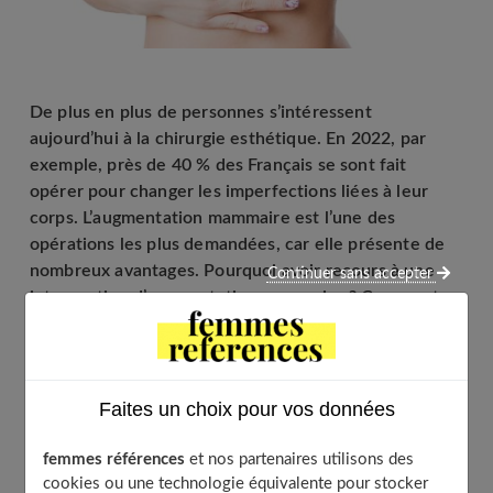
De plus en plus de personnes s’intéressent
aujourd’hui à la chirurgie esthétique. En 2022, par
exemple, près de 40 % des Français se sont fait
opérer pour changer les imperfections liées à leur
corps. L’augmentation mammaire est l’une des
opérations les plus demandées, car elle présente de
nombreux avantages. Pourquoi avoir recours à une
Continuer sans accepter
intervention d’augmentation mammaire ? Comment se
déroule cette opération ?
Faites un choix pour vos données
Table of Contents
Pourquoi avoir recours à une intervention
femmes références
et nos partenaires utilisons des
d’augmentation mammaire ?
cookies ou une technologie équivalente pour stocker