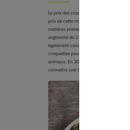
Le prix des croquettes pour animaux, don
prix de cette nourriture a connu une tel
matières premières. Selon le site officiel 
augmenté de 21,2 %, le prix du porc de 2
également connu une hausse de 66 %, et 
croquettes pour chiens n'ont donc pas e
animaux. En 2023, le prix des
croquettes
connaître une hausse comprise entre 41