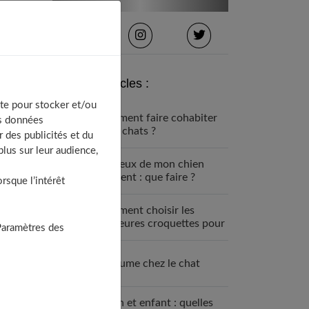
Derniers articles :
te pour stocker et/ou
Comment faire cohabiter
os données
deux chats ?
 des publicités et du
lus sur leur audience,
Les yeux de mon chien
pleurent : que faire ?
sque l’intérêt
Comment choisir les
meilleures croquettes pour
Paramètres des
son chat ?
Le rhume chez le chat
Chien et enfant : quelles