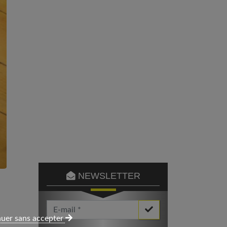
NEWSLETTER
Votre Email *
uer sans accepter