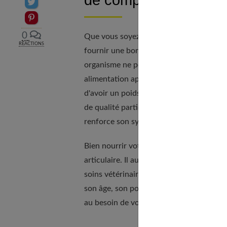
de compagnie
Partager sur Twitter
Epingler sur Pinterest
0
Que vous soyez le maître d'un chien, d'u
RÉACTIONS
fournir une bonne alimentation à votre 
organisme ne peut fonctionner normale
alimentation apporte ainsi à votre anim
d'avoir un poids stable et normal, des po
de qualité participe également au bon 
renforce son système immunitaire et l'aid
Bien nourrir votre animal de compagnie a 
articulaire. Il aura alors
moins de problè
soins vétérinaires. N'oubliez pas que
vot
son âge, son poids, sa race ou son état
au besoin de votre compagnon à quatre 