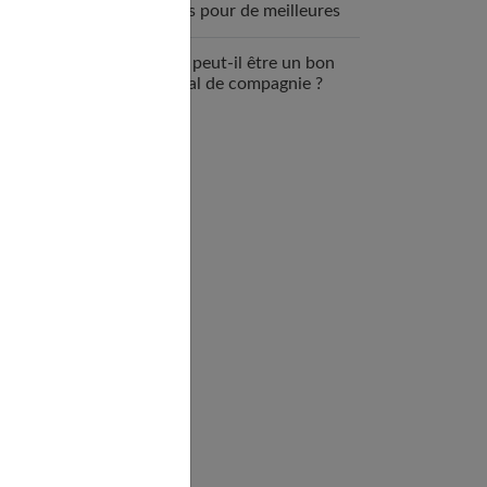
règles pour de meilleures
relations ?
L’âne peut-il être un bon
animal de compagnie ?