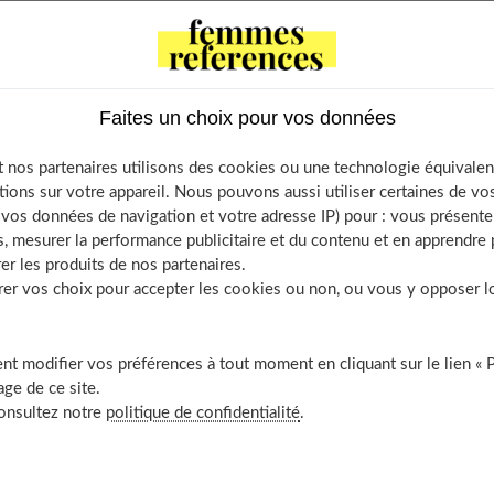
plus importante en 2023. Si vous possédez un compagnon à
ui vous permettront de bien acheter des croquettes pour votre
Faites un choix pour vos données
 nos partenaires utilisons des cookies ou une technologie équivalen
tions sur votre appareil. Nous pouvons aussi utiliser certaines de v
qu’aux croquettes pour votre chien
os données de navigation et votre adresse IP) pour : vous présenter
, mesurer la performance publicitaire et du contenu et en apprendre p
imentation saine pour votre animal de compagnie
er les produits de nos partenaires.
ockez correctement les croquettes
r vos choix pour accepter les cookies ou non, ou vous y opposer lor
e les différentes croquettes pour chien avant d’acheter
limentation de votre chien ?
t modifier vos préférences à tout moment en cliquant sur le lien « 
ge de ce site.
consultez notre
politique de confidentialité
.
qu’aux croquettes pour votre chien