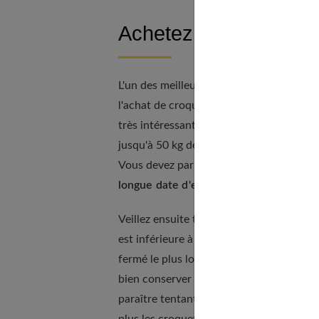
Achetez en gros et st
L'un des meilleurs moyens d'acheter des c
l'achat de croquettes en gros. De nombr
très intéressants sur le gros. C'est la ra
jusqu'à 50 kg de croquettes à la fois. Il 
Vous devez par ailleurs bien les conserve
longue date d'expiration possible
.
Veillez ensuite toujours à conserver les
est inférieure à 30 °C et supérieure à 15
fermé le plus longtemps possible et d'
év
bien conserver les croquettes de votre c
paraître tentant pour faire des économie
plus les croquettes dans des lieux sujets