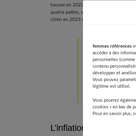
hausse en 2022 et celle-ci sera encore 
quatre pattes, voici quelques conseils q
chien en 2023 sans vous ruiner.
femmes références
et
Table of Contents
accéder à des informa
L’inflation touche jus
personnelles (comme v
contenu personnalisés
L’importance d’une al
développer et amélior
Achetez en gros et st
Vous pouvez paramétre
Comparez les prix entr
légitime est utilisé.
Comment compléter l’a
Vous pourrez égalemen
cookies » en bas de pa
Pour en savoir plus, 
L’inflation touche jus