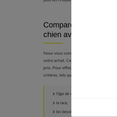
Comparez les prix entr
chien avant d’acheter
Nous vous conseillons de comparer les pr
votre achat. Cela vous permettra en effe
prix. Pour effectuer cette comparaison, 
critères, tels que :
l'âge de votre chien,
la race,
les besoins physiologiques,