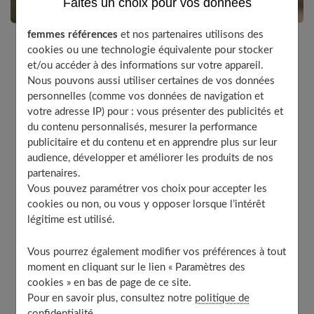
Faites un choix pour vos données
femmes références
et nos partenaires utilisons des
cookies ou une technologie équivalente pour stocker
Territorial, le chat ne voit pas toujours d’un bon œil
et/ou accéder à des informations sur votre appareil.
l’arrivée d’un nouveau compagnon. Précautions à
Nous pouvons aussi utiliser certaines de vos données
personnelles (comme vos données de navigation et
prendre pour éviter la zizanie entre vos deux petits
votre adresse IP) pour : vous présenter des publicités et
compagnons.
du contenu personnalisés, mesurer la performance
publicitaire et du contenu et en apprendre plus sur leur
audience, développer et améliorer les produits de nos
partenaires.
Table of Contents
Vous pouvez paramétrer vos choix pour accepter les
Choisissez le bon candidat
cookies ou non, ou vous y opposer lorsque l’intérêt
légitime est utilisé.
Aménagez votre intérieur pour faire cohabiter les
deux chats
Vous pourrez également modifier vos préférences à tout
Faites les présentations de vos petits compagnons
moment en cliquant sur le lien « Paramètres des
Isolez le nouvel arrivant
cookies » en bas de page de ce site.
Pour en savoir plus, consultez notre
politique de
confidentialité
.