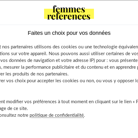
marché ne tiennent pas tous leurs promesses, notamment en
Découvrez dans cet article si votre téléphone a vraiment besoin
ent la choisir.
Faites un choix pour vos données
 nos partenaires utilisons des cookies ou une technologie équivalen
nts
tions sur votre appareil. Nous pouvons aussi utiliser certaines de v
os données de navigation et votre adresse IP) pour : vous présenter
leure de protection de votre smartphone
, mesurer la performance publicitaire et du contenu et en apprendre p
martphone : un accessoire de personnalisation
er les produits de nos partenaires.
coque choisir pour son smartphone ?
r vos choix pour accepter les cookies ou non, ou vous y opposer lor
t modifier vos préférences à tout moment en cliquant sur le lien « 
ge de ce site.
 protection de votre smartphone
consultez notre
politique de confidentialité
.
i partie des technologies dont les gens ne peuvent se passer. À