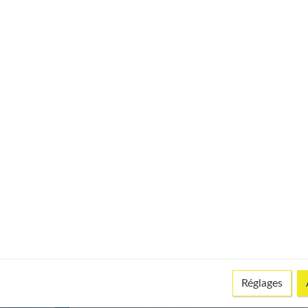
r le bon design du téléphone pour lequel on l'a choisi. Avec une
 lieu d'être.
Réglages