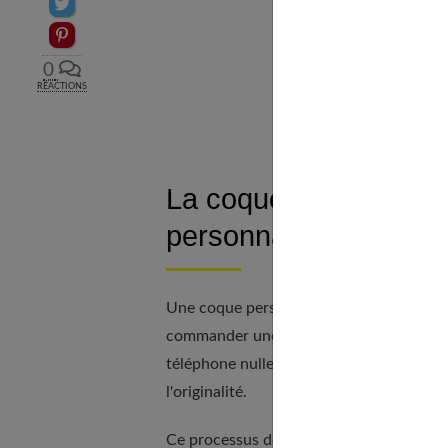
Partager sur Twitter
Epingler sur Pinterest
0
RÉACTIONS
La coque de smartpho
personnalisation
Une coque personnalisée, rien de tel pour 
commander une ou encore d'y apporter s
téléphone nulle part ailleurs. Dans tous l
l'originalité.
Ce processus de conception permet à c