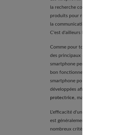
la recherche constante de performances, 
produits pour répondre aux besoins grand
la communication de manière mobile, les
C'est d'ailleurs la raison pour laquelle i
Comme pour tout produit high-tech, les 
des principaux éléments à préserver est
smartphone permet de protéger égalemen
bon fonctionnement. Chaque utilisateu
smartphone pour qu'il puisse en profiter
développées afin d'assurer une protectio
protectrice
, mais aussi des films protec
L'efficacité d'une coque pour téléphone 
est généralement conçue pour couvrir le
nombreux critères sont aussi à prendre e