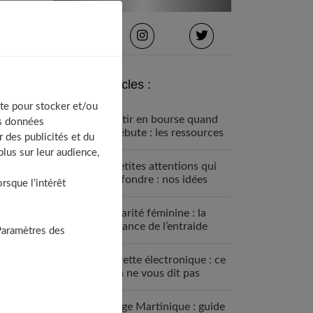
Derniers articles :
te pour stocker et/ou
Investir en bourse quand
os données
on débute : les ressources
 des publicités et du
proposées par Finance
lus sur leur audience,
Héros
10 petites attentions qui
font fondre : nos idées
sque l’intérêt
pour surprendre une
femme
Solidarité féminine : la
puissance de l’entraide
Paramètres des
Cigarette électronique : ce
qu’on ne vous dit pas
avant
Voyage Martinique : guide