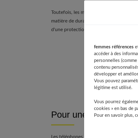
Toutefois, les modèles proposés sur le 
matière de durabilité et de protection. 
d'une protection supplémentaire et comm
femmes références
et
Table of Conte
accéder à des informa
personnelles (comme v
Pour une meil
contenu personnalisés
La coque de s
développer et amélior
Quel type de 
Vous pouvez paramétre
légitime est utilisé.
Vous pourrez égalemen
cookies » en bas de pa
Pour une meilleure de
Pour en savoir plus, 
Les téléphones portables font aujourd'hu