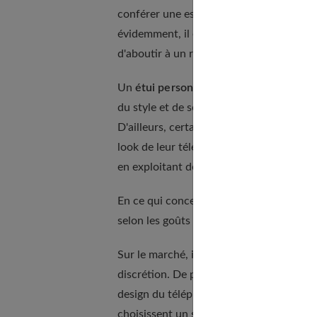
conférer une esthétique répondant à ses a
évidemment, il est possible d'exploiter d
d'aboutir à un résultat impressionnant :
Un
étui personnalisé
séduit toujours par
du style et de se démarquer des autres 
D'ailleurs, certains utilisateurs n'hési
look de leur téléphone à leur guise. D'au
en exploitant de nombreuses et magnifiq
En ce qui concerne la couleur, il est poss
selon les goûts et les préférences de ch
Sur le marché, il existe également des c
discrétion. De plus, la plupart des utili
design du téléphone ? Est-ce qu'elle va g
choisissent un smartphone pour son desig