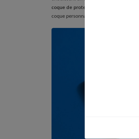
coque de protection
ne va pas dissimule
coque personnalisée, ce problème n'a pas