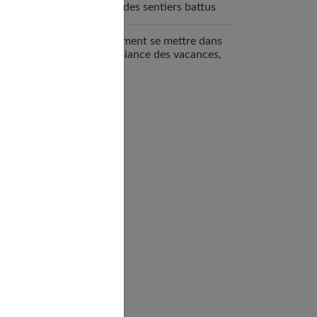
hors des sentiers battus
Comment se mettre dans
l’ambiance des vacances,
même en hiver ?