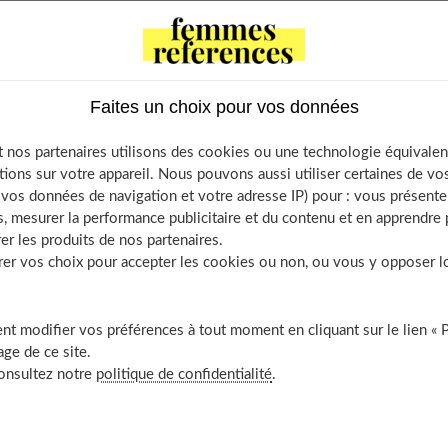
omment obtenir ces aides.
Faites un choix pour vos données
a prime naissance ou adoption ?
 nos partenaires utilisons des cookies ou une technologie équivalen
’allocations pour la rentrée scolaire de vos enfants
tions sur votre appareil. Nous pouvons aussi utiliser certaines de v
os données de navigation et votre adresse IP) pour : vous présenter
 pour les familles nombreuses
, mesurer la performance publicitaire et du contenu et en apprendre p
enseignez-vous sur l’assurance vieillesse
er les produits de nos partenaires.
 à l’allocation de logement familiale ?
r vos choix pour accepter les cookies ou non, ou vous y opposer lor
t modifier vos préférences à tout moment en cliquant sur le lien « 
ge de ce site.
rime naissance ou adoption ?
consultez notre
politique de confidentialité
.
aide financière qui permet aux parents de couvrir les dépenses