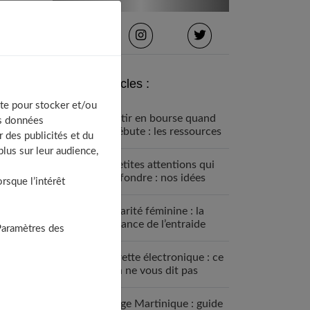
Derniers articles :
te pour stocker et/ou
Investir en bourse quand
os données
on débute : les ressources
 des publicités et du
proposées par Finance
lus sur leur audience,
Héros
10 petites attentions qui
font fondre : nos idées
sque l’intérêt
pour surprendre une
femme
Solidarité féminine : la
puissance de l’entraide
Paramètres des
Cigarette électronique : ce
qu’on ne vous dit pas
avant
Voyage Martinique : guide