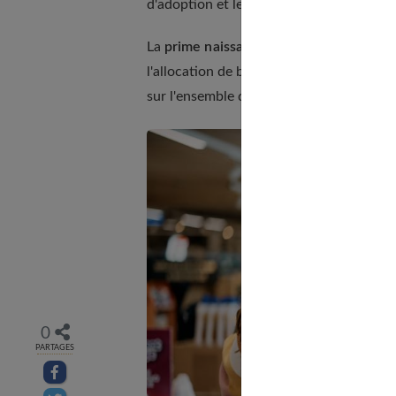
d'adoption et les derniers bulletins de sa
La
prime naissance ou adoption
est cum
l'allocation de base de la Paje ou l'alloc
sur l'ensemble des aides auxquelles vou
0
PARTAGES
Partager sur facebook