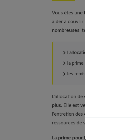
Vous êtes une famille nombreuse ? Il est 
aider à couvrir les frais liés à votre famill
nombreuses
, telles que :
l'allocation de soutien familial (ASF)
la prime pour l'emploi (PPE),
les remises de taxes sur les véhicul
L'allocation de soutien familial (ASF) es
plus
. Elle est versée tous les mois et per
l'entretien des enfants. Pour pouvoir en 
ressources de votre famille et au nombre
La
prime pour l'emploi (PPE)
est une aid