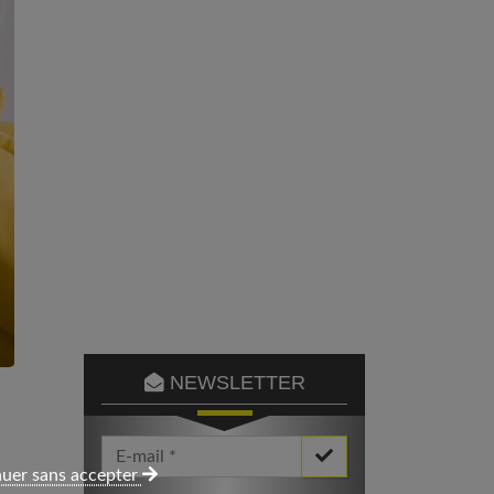
NEWSLETTER
Votre Email *
uer sans accepter