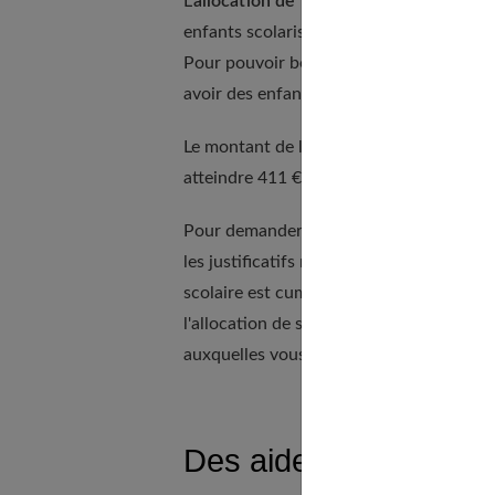
L'
allocation de rentrée scolaire (ARS)
es
enfants scolarisés entre 6 et 16 ans. Ell
Pour pouvoir bénéficier de cette allocatio
avoir des enfants scolarisés entre 6 et 
Le montant de l'allocation de rentrée sc
atteindre 411 € pour les revenus les plu
Pour demander cette allocation, vous de
les justificatifs nécessaires tels que les b
scolaire est cumulable avec d'autres aide
l'allocation de soutien familial. Il est 
auxquelles vous pouvez prétendre pour m
Des aides sociales po