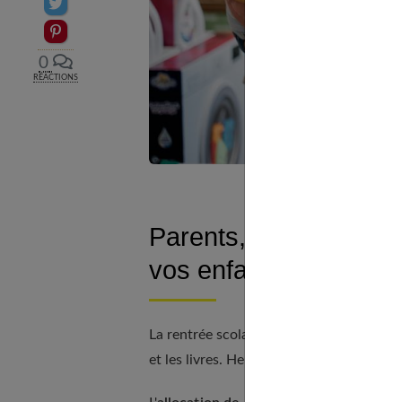
Partager sur Twitter
Epingler sur Pinterest
0
RÉACTIONS
Parents, profitez d’all
vos enfants
La rentrée scolaire peut s'avérer coûteus
et les livres. Heureusement, il existe des