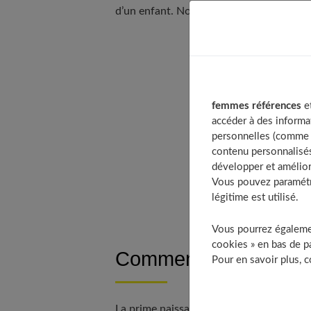
d’un enfant. Nous vous expliquons ici c
Table of Contents
Comment obtenir l
femmes références
et
Parents, profitez d
accéder à des informa
personnelles (comme v
Des aides sociales
contenu personnalisés
Parent au foyer : r
développer et amélior
Qui peut prétendre
Vous pouvez paramétre
légitime est utilisé.
Vous pourrez égalemen
cookies » en bas de pa
Comment obtenir la p
Pour en savoir plus, 
La prime naissance ou adoption est une 