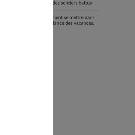
hors des sentiers battus
Comment se mettre dans
l’ambiance des vacances,
même en hiver ?