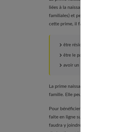
liées à la naissance ou à l'adoption d'un 
familiales) et peut être demandée dès la 
cette prime, il faut remplir certaines con
être résident en France,
être le parent de l'enfant ou être en
avoir un revenu modeste.
La prime naissance ou adoption est versé
famille. Elle peut atteindre 916 € pour l
Pour bénéficier de cette prime, vous de
faite en ligne sur son site ou en remplis
faudra y joindre les justificatifs nécessai