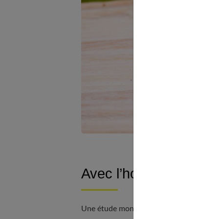
Avec l’homéo, les en
Une étude montre une différence de prise