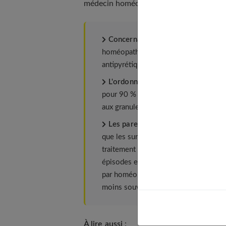
médecin homéopathe ou un généraliste.
Concernant le traitement
des rhino
homéopathiques dans près de 75 % de
antipyrétiques. Seuls 20 % de leurs pe
L'ordonnance des allopathes
est tr
pour 90 % des enfants malades, associ
aux granules homéopathiques que dan
Les parents souhaitent
vivement es
que les surinfections. En matière d
traitement préventif aux jeunes enfant
épisodes en un hiver). Les allopathes 
par homéopathie font moins d'épisode
moins souvent absents au travail.
À lire aussi
: