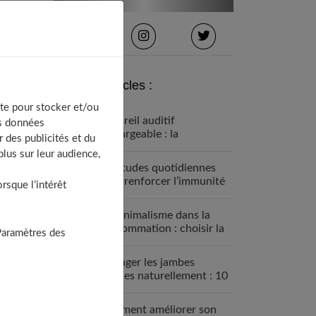
Derniers articles :
te pour stocker et/ou
Appareil auditif
os données
rechargeable : la
 des publicités et du
révolution qui change tout
lus sur leur audience,
Habitudes quotidiennes
pour renforcer l’immunité
sque l’intérêt
familiale
Le minimalisme dans la
consommation : choisir la
Paramètres des
Slow Life pour moins subir
Soulager les jambes
lourdes naturellement : 10
solutions simples qui
fonctionnent vraiment
Comment améliorer son