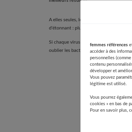
meilleurs résultats.
A elles seules, les rhinopharyngites ent
d'étonnant : plus de deux cents virus so
Si chaque virus induit localement une im
femmes références
et
oublier les bactéries qui peuvent
entraî
accéder à des informa
personnelles (comme v
contenu personnalisés
Table of Con
développer et amélior
Vous pouvez paramétre
Une rhinoph
légitime est utilisé.
Comment la 
Vous pourrez égalemen
Avec l’hom
cookies » en bas de pa
À décou
Pour en savoir plus, 