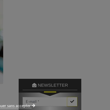
NEWSLETTER
Votre Email *
uer sans accepter