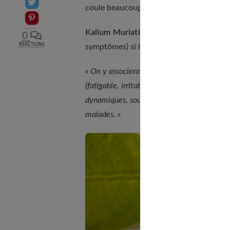
Partager sur Twitter
coule beaucoup, s'il éternue et larmoie.
Epingler sur Pinterest
Kalium Muriaticum en 5 CH ou 9 CH
(3
0
RÉACTIONS
symptômes) si la fièvre est modérée, si so
« On y associera un traitement de fond choi
(fatigable, irritable...),
complète le Dr Thir
dynamiques, souffrant de rhinopharyngites t
malades. »