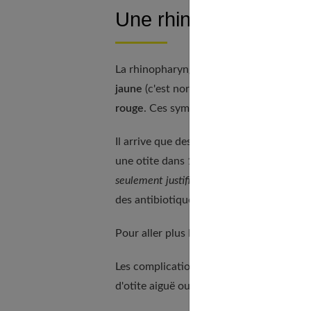
Une rhinopharyngite d
La rhinopharyngite se traduit par une
fiè
jaune
(c'est normal, seul un écoulement 
rouge
. Ces symptômes disparaissent en 
Il arrive que des complications survienne
une otite dans 10 à 30 % des cas, une si
seulement justifiée »
, précise le Dr.Thiri
des antibiotiques à la demande des famil
Pour aller plus loin, nous vous recomma
Les complications surviennent plus sou
d'otite aiguë ou chez ceux vivant en colle