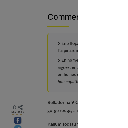
Comment la traiter ?
En allopathie :
le traitement repose
l'aspiration des fosses nasales chez l
En homéopathie
: on distingue deux
aiguës, en alternant avec des problème
enrhumés de septembre à mai avec des
homéopathie, le traitement repose sur 
Belladonna 9 CH
(3 comprimés, trois fois
0
gorge rouge, a mal en avalant, a une forte
PARTAGES
Partager sur facebook
Kalium Iodatum 5 CH
(3 comprimés, troi