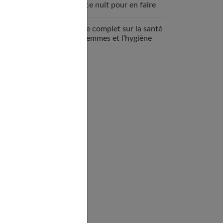
espace nuit pour en faire
un véritable cocon ?
Guide complet sur la santé
des femmes et l’hygiène
féminine : comprendre et
adopter les bons gestes