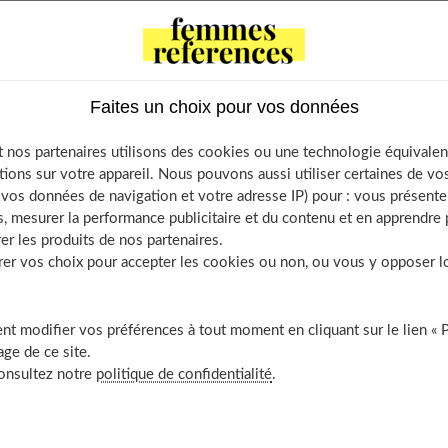
raînent quinze millions de consultations chaque année. Rien
nt susceptibles de contaminer les enfants.
Faites un choix pour vos données
munité, il ne protège pas contre une autre infection virale. Sans
 nos partenaires utilisons des cookies ou une technologie équivalen
ner des complications
comme une otite ou une sinusite.
tions sur votre appareil. Nous pouvons aussi utiliser certaines de v
os données de navigation et votre adresse IP) pour : vous présenter
, mesurer la performance publicitaire et du contenu et en apprendre p
tents
er les produits de nos partenaires.
r vos choix pour accepter les cookies ou non, ou vous y opposer lor
aryngite dure sept à dix jours
traiter ?
t modifier vos préférences à tout moment en cliquant sur le lien « 
éo, les enfants sont moins souvent malades
ge de ce site.
vrir aussi
consultez notre
politique de confidentialité
.