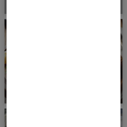
infaillibles
Boulettes pois chiches et chou-fleur : recette
saine et rapide