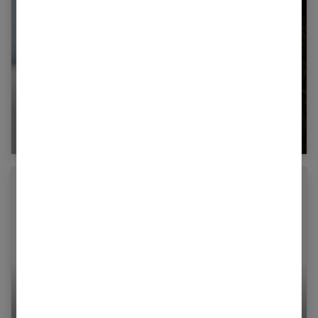
Infections, orgelets, chalazions… comment
soigner vos paupières ?
Perdre du ventre rapidement : nos 15 astuces