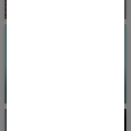
Capo spritz : la recette du spritz corse
Je suis trop maigre et n’arrive pas à grossir :
que faire ?