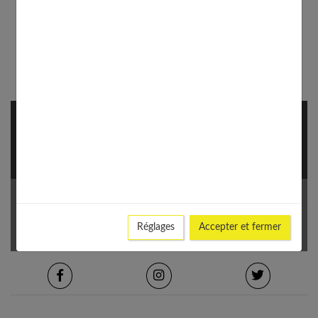
NEWSLETTER
S'inscrire à notre newsletter pour rester informé des
dernières tendances.
Votre Email *
Réglages
Accepter et fermer