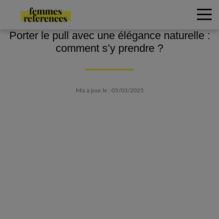
Porter le pull avec une élégance naturelle :
comment s’y prendre ?
Mis à jour le : 05/03/2025