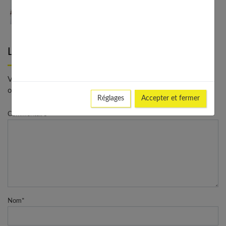
Les meilleurs looks avec un ras de cou : du casual
au chic
Laisser un commentaire
Votre adresse e-mail ne sera pas publiée. - * Champs
obligatoires
Réglages
Accepter et fermer
Commentaire
Nom
*