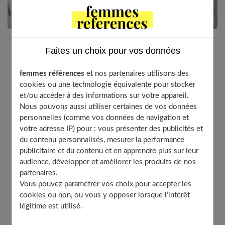
Faites un choix pour vos données
Si longtemps, vous avez porté votre montre comme
un objet essentiellement pratique, elle est devenue
femmes références
et nos partenaires utilisons des
un accessoire de mode à part entière. Il existe de
cookies ou une technologie équivalente pour stocker
nombreux modèles aux styles différents qui sont de
et/ou accéder à des informations sur votre appareil.
Nous pouvons aussi utiliser certaines de vos données
véritables bijoux. Vous trouverez sans problème la
personnelles (comme vos données de navigation et
montre stylée et tendance qui va parfaire votre look !
votre adresse IP) pour : vous présenter des publicités et
du contenu personnalisés, mesurer la performance
publicitaire et du contenu et en apprendre plus sur leur
audience, développer et améliorer les produits de nos
Table of Contents
partenaires.
Comment porter sa montre ?
Vous pouvez paramétrer vos choix pour accepter les
cookies ou non, ou vous y opposer lorsque l’intérêt
La montre pour mettre la touche finale à votre look
légitime est utilisé.
À découvrir aussi