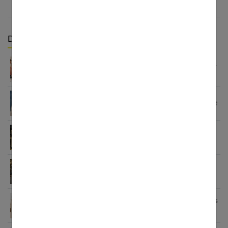
Derniers articles :
5 erreurs fréquentes à éviter quand on achète des
vêtements pour ses enfants
Sandales enfants : le guide pour choisir selon l’âge
Fashion et personnalisation : comment créer un
style unique en 2026
Le blazer femme : une véritable déclaration de
style
Grain de Malice : la mode inclusive qui sublime les
femmes