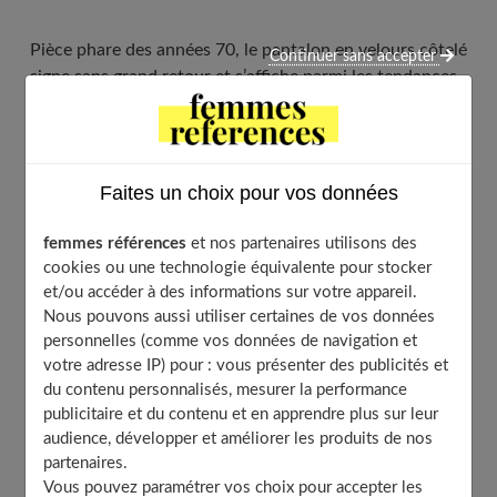
Pièce phare des années 70, le pantalon en velours côtelé
Continuer sans accepter
signe sans grand retour et s’affiche parmi les tendances
de ces dernières années. Il s’est même invité sur les
podiums lors des défilés des plus grandes maisons de
créateurs. Comment associer son pantalon en velours
côtelé pour le porter au quotidien ?
Faites un choix pour vos données
femmes références
et nos partenaires utilisons des
cookies ou une technologie équivalente pour stocker
Table of Contents
et/ou accéder à des informations sur votre appareil.
Nous pouvons aussi utiliser certaines de vos données
Les différents modèles et coupes de pantalons en
personnelles (comme vos données de navigation et
velours côtelé
votre adresse IP) pour : vous présenter des publicités et
Avec quels hauts porter un pantalon en velours côtelé
du contenu personnalisés, mesurer la performance
?
publicitaire et du contenu et en apprendre plus sur leur
Quelles chaussures enfiler avec un pantalon en
audience, développer et améliorer les produits de nos
velours ?
partenaires.
Quels accessoires pour compléter sa tenue ?
Vous pouvez paramétrer vos choix pour accepter les