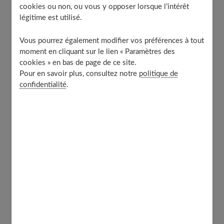
À découvrir aussi
cookies ou non, ou vous y opposer lorsque l’intérêt
légitime est utilisé.
Vous pourrez également modifier vos préférences à tout
Les différents modèles et coupes de
moment en cliquant sur le lien « Paramètres des
pantalons en velours côtelé
cookies » en bas de page de ce site.
Pour en savoir plus, consultez notre
politique de
confidentialité
.
Plusieurs types de
pantalons en velours pour femme
existent. Tout d’abord, il faut savoir qu’il est possible de
trouver des pantalons en
velours côtelé à fines côtes
et d’autres à larges côtes
. Le premier est plus classique
et se porte aussi bien pour aller travailler que pour une
soirée décontractée. Le second est plus audacieux et
attire tous les regards. Il est moins évident de le porter
pour se rendre sur son lieu de travail.
Ensuite, comme pour tous les pantalons, il existe