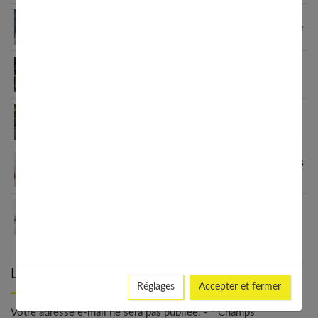
Sandales enfants : le guide pour choisir selon l’âge
Fashion et personnalisation : comment créer un
style unique en 2026
Le blazer femme : une véritable déclaration de
style
Grain de Malice : la mode inclusive qui sublime les
femmes
Les meilleurs looks avec un ras de cou : du casual
au chic
Laisser un commentaire
Réglages
Accepter et fermer
Votre adresse e-mail ne sera pas publiée. - * Champs