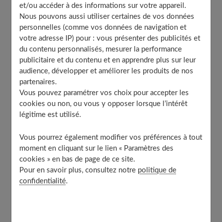
et/ou accéder à des informations sur votre appareil.
sur mesure ?
Nous pouvons aussi utiliser certaines de vos données
Étudiez le coût des matériaux et de la main-d’œuvre
personnelles (comme vos données de navigation et
associés à la conception
votre adresse IP) pour : vous présenter des publicités et
Combien coûte le mobilier d’une cuisine ?
du contenu personnalisés, mesurer la performance
Les tarifs pour le plan de travail et la crédence
publicitaire et du contenu et en apprendre plus sur leur
audience, développer et améliorer les produits de nos
Quel est le prix des équipements de cuisine ?
partenaires.
Le prix des finitions
Vous pouvez paramétrer vos choix pour accepter les
Considérez le retour sur investissement potentiel
cookies ou non, ou vous y opposer lorsque l’intérêt
d’une cuisine personnalisée
légitime est utilisé.
Trouvez un entrepreneur expérimenté pour réaliser
Vous pourrez également modifier vos préférences à tout
votre projet de manière rentable
moment en cliquant sur le lien « Paramètres des
Comment obtenir le design souhaité au meilleur prix ?
cookies » en bas de page de ce site.
Pour en savoir plus, consultez notre
politique de
confidentialité
.
Quel budget prévoir pour la conception
d’une cuisine sur mesure ?