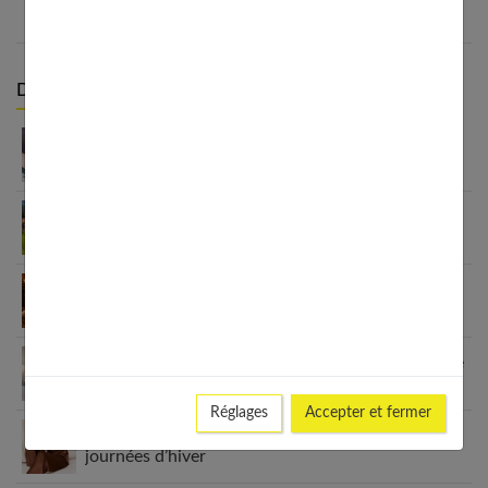
Derniers articles :
Matelas hybride 160×200 : ce qu’il faut savoir
avant d’acheter
Comment moderniser un intérieur avec des
poignées de porte design
Profitez d’un cocon de chaleur durant les froides
journées d’hiver
Linge de lit : le guide ultime pour ne plus jamais se
tromper
Réglages
Accepter et fermer
Profitez d’un cocon de chaleur durant les froides
journées d’hiver