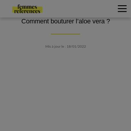
Comment bouturer l’aloe vera ?
Mis à jour le : 18/01/2022