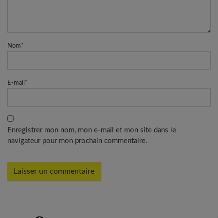
Nom
*
E-mail
*
Enregistrer mon nom, mon e-mail et mon site dans le
navigateur pour mon prochain commentaire.