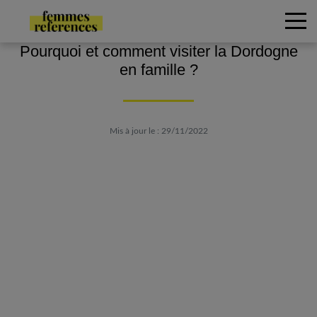
Pourquoi et comment visiter la Dordogne
en famille ?
Mis à jour le : 29/11/2022