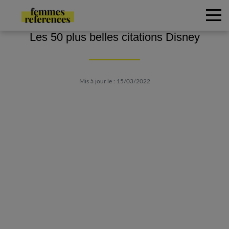
Les 50 plus belles citations Disney
Mis à jour le : 15/03/2022