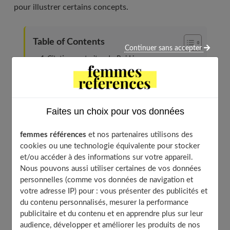
pour illustrer certains concepts.
Table of Contents
Continuer sans accepter
Citations extraites du Roi Lion
Citations extraites de Peter Pan
Citation extraite de la Belle et le Clochard
Citations extraites de Cendrillon
Faites un choix pour vos données
Citations extraites d’Alice au pays des merveilles
femmes références
et nos partenaires utilisons des
Citation extraite de Bernard et Bianca
cookies ou une technologie équivalente pour stocker
Citations extraites de Mulan
et/ou accéder à des informations sur votre appareil.
Citations extraites de Pocahontas
Nous pouvons aussi utiliser certaines de vos données
personnelles (comme vos données de navigation et
Citation extraite de Bambi
votre adresse IP) pour : vous présenter des publicités et
Citations extraites de Tarzan
du contenu personnalisés, mesurer la performance
Citations extraites du Livre de la jungle
publicitaire et du contenu et en apprendre plus sur leur
audience, développer et améliorer les produits de nos
Citation extraite de Ratatouille