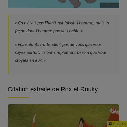
© Disney
« Ça n'était pas l'habit qui faisait l'homme, mais la
façon dont l'homme portait l'habit. »
« Vos enfants n'attendent pas de vous que vous
soyez parfait. Ils ont simplement besoin que vous
croyiez en eux. »
Citation extraite de Rox et Rouky
Cookies