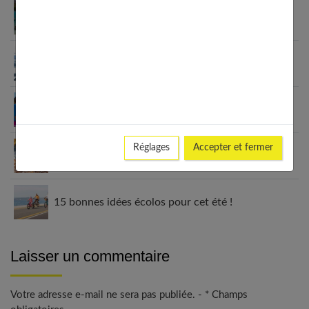
Voyage au Cap-Vert : un paradis tropical à
découvrir en 2025
Weekend à Genève : top 10 des activités
incontournables
Les 10 meilleures activités à faire en famille en
Corse cet été
Réglages
Accepter et fermer
Que faire à Paris : le guide ultime des
incontournables
15 bonnes idées écolos pour cet été !
Laisser un commentaire
Votre adresse e-mail ne sera pas publiée. - * Champs