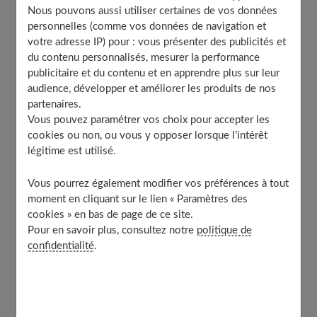
Offrir des cadeaux symboliques pour l’anniversaire de
Nous pouvons aussi utiliser certaines de vos données
sa meilleure amie
personnelles (comme vos données de navigation et
Une affiche portrait unique
votre adresse IP) pour : vous présenter des publicités et
du contenu personnalisés, mesurer la performance
Un t-shirt personnalisé
publicitaire et du contenu et en apprendre plus sur leur
Un livre de souvenirs
audience, développer et améliorer les produits de nos
Un bijou « best friend »
partenaires.
Vous pouvez paramétrer vos choix pour accepter les
Faire voyager sa meilleure amie vers une destination
cookies ou non, ou vous y opposer lorsque l’intérêt
de rêve
légitime est utilisé.
Organiser une fête d’anniversaire surprise
Offrir un vol en parapente ou en deltaplane en guise
Vous pourrez également modifier vos préférences à tout
de cadeau d’anniversaire
moment en cliquant sur le lien « Paramètres des
Passer la journée avec sa meilleure amie à faire du
cookies » en bas de page de ce site.
shopping
Pour en savoir plus, consultez notre
politique de
confidentialité
.
Aller à une séance de remise en forme et de bien-être
Offrir des cadeaux symboliques pour