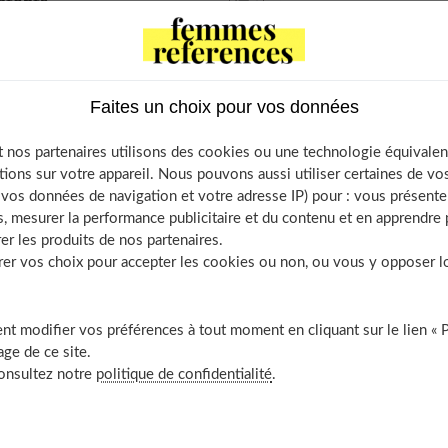
ntents
ion de mise à l’écart pendant la grossesse
herchent leur place
ant d’angoisse ?
Faites un choix pour vos données
 de rupture pour devenir père
 nos partenaires utilisons des cookies ou une technologie équivalen
hie « révèle » souvent la paternité
tions sur votre appareil. Nous pouvons aussi utiliser certaines de v
lité ?
os données de navigation et votre adresse IP) pour : vous présenter
uvrir aussi
, mesurer la performance publicitaire et du contenu et en apprendre p
er les produits de nos partenaires.
r vos choix pour accepter les cookies ou non, ou vous y opposer lor
 à l’écart pendant la grossesse
t modifier vos préférences à tout moment en cliquant sur le lien « 
ge de ce site.
consultez notre
politique de confidentialité
.
 leur compagne, certains hommes
se sentent mis à l'écart
et le
outes les attentions sur elle, regrettent-ils. «
La grossesse est un