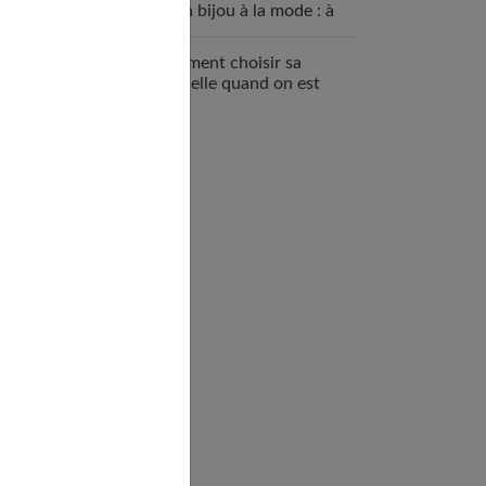
qu’un bijou à la mode : à
quoi ça sert ?
Comment choisir sa
mutuelle quand on est
enceinte ?