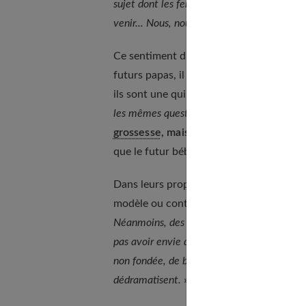
sujet dont les femmes ne parlent qu'entre 
venir... Nous, nous n'osons pas aborder ces s
Ce sentiment d'isolement, B.Henry, gynéc
futurs papas, il les entend depuis 10 an
ils sont une quinzaine, surtout des homm
les mêmes questions
», constate le spécial
grossesse
, mais également sur la peur
q
que le futur bébé devienne le centre de
Dans leurs propos,
les futurs pères se 
modèle ou contre-exemple. «
Bien sûr, po
Néanmoins, des hommes peuvent se juger a
pas avoir envie d'avoir de relations sexue
non fondée, de blesser le fœtus. Alors, qua
dédramatisent.
»