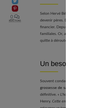
Partager sur Twitter
Epingler sur Pinterest
Selon Hervé Bégard, pédopsychiatre,
le
0
devenir pères. De nos jours, le père n'es
RÉACTIONS
financier. Depuis presque trente ans, cet
familiales. Or, aucune définition du pèr
quitte à dérouter leur entourage.
Un besoin de rupture 
Souvent condamné car incompris, voire
grossesse de sa femme reste une réali
définitive. «
L'homme a parfois besoin de ru
Henry.
Cette envie de partir se retrouve ch
retourner un temps chez sa mère, passer qu