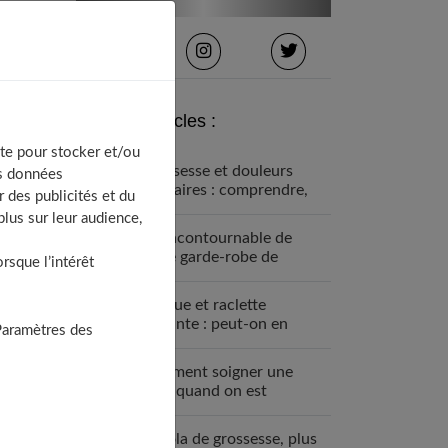
Derniers articles :
te pour stocker et/ou
Grossesse et douleurs
os données
lombaires : comprendre,
 des publicités et du
prévenir et soulager
lus sur leur audience,
Un incontournable de
votre garde-robe de
sque l’intérêt
grossesse : la robe bohème
Fondue et raclette
enceinte : peut-on en
Paramètres des
manger ?
Comment soigner une
MST quand on est
enceinte ?
Le bola de grossesse, plus