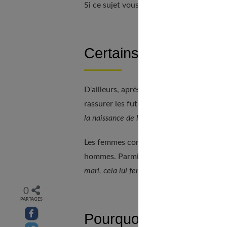
Si ce sujet vous intéresse, découvrez ég
Certains cherchent le
D'ailleurs, après l'accouchement, beauc
rassurer les futurs pères : «
Ne t'en fais 
la naissance de l'enfant...
»
Les femmes comprennent l'intérêt pour l
hommes. Parmi les patientes suivies par 
mari, cela lui fera beaucoup de bien !
» Cel
0
PARTAGES
Partager sur facebook
Pourquoi tant d’angoi