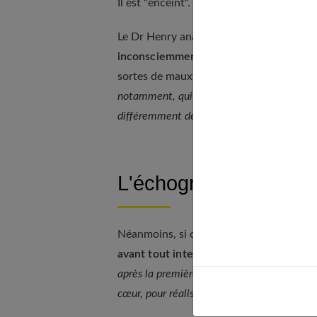
Il est "enceint".
Le Dr Henry analyse ce phénomène comm
inconsciemment la femme
. Leur ventre
sortes de maux. «
Ces comportements se p
notamment, qui ont à nouveau des enfants v
différemment des précédentes.
»
L'échographie "révèle"
Néanmoins, si certains hommes ressenten
avant tout intellectuelle
. D'où l'import
après la première échographie
, observe l
cœur, pour réaliser que l'enfant est là.
»