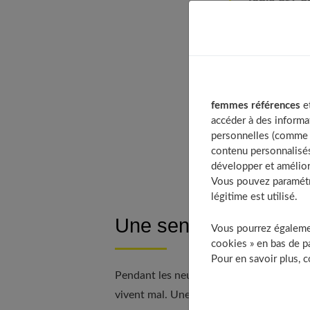
Table of Co
Une sensat
Certains c
Pourquoi t
Un besoin
femmes références
et
L’échograp
accéder à des informa
Et la sexua
personnelles (comme v
À déco
contenu personnalisés
développer et amélior
Vous pouvez paramétre
légitime est utilisé.
Une sensation de mise
Vous pourrez égalemen
cookies » en bas de pa
Pour en savoir plus, 
Pendant les neuf mois de grossesse de
vivent mal. Une femme enceinte focalise t