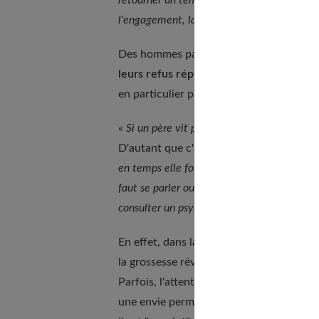
l'engagement, la crainte de fonder une fami
Des hommes partent aussi pour
protest
leurs refus répétés
. Chaque départ est u
en particulier par le dialogue.
«
Si un père vit plus ou moins bien la gross
D'autant que c'est la femme qui donne la
en temps elle fond en larmes sur un détail, 
faut se parler ou aller parler aux profession
consulter un psychologue pour comprendre 
En effet, dans la majorité des cas,
une di
la grossesse révèle un mal-être sous-jac
Parfois, l'attente de la venue d'un enfant
une envie permanente de dormir, de rester 