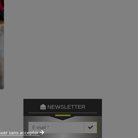
NEWSLETTER
Votre Email *
uer sans accepter