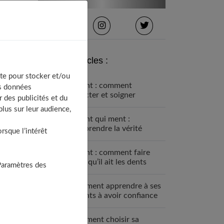
Derniers articles :
te pour stocker et/ou
Enfant : comment
os données
détecter et soigner
 des publicités et du
l’asthme ?
lus sur leur audience,
Enfant qui ment :
comprendre la vérité
sque l’intérêt
derrière leurs mensonges
Enfant : comment faire
pour qu’il ait les dents
Paramètres des
bien alignées ?
Comment apprendre à ses
enfants à avoir confiance
en eux ?
Comment choisir sa