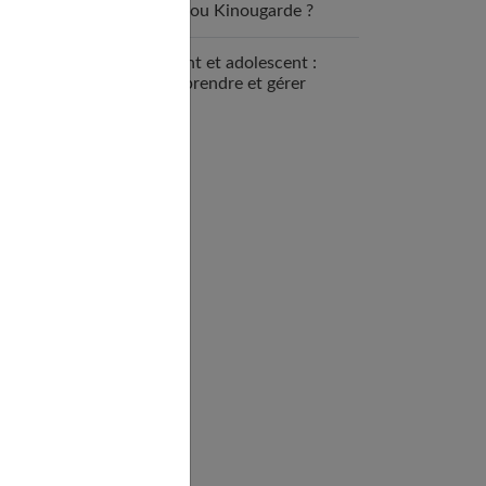
nounou Kinougarde ?
Enfant et adolescent :
comprendre et gérer
l’opposition