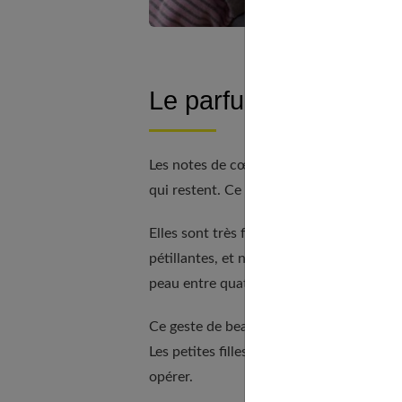
Le parfum tient 5 heu
Les notes de cœur se développent entre 
qui restent. Ce sont ces dernières qui don
Elles sont très faibles dans les eaux de t
pétillantes, et non offrir des senteurs t
peau entre quatre à cinq heures. Celui de
Ce geste de beauté conclut très souvent l
Les petites filles se parfument très vite 
opérer.