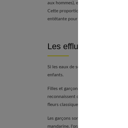
aux hommes), et entre 4 % et 7 % de jus 
Cette proportion plus faible permet d'adou
entêtante pour l'enfant et son entourage
Les effluves qui leur p
Si les eaux de senteur pour les bébés son
enfants.
Filles et garçons ont déjà des idées très a
reconnaissent dans les odeurs gourmandes
fleurs classiques (fleur de tournesol, jas
Les garçons sont épris de fraîcheur, de na
mandarine, l'orange, la feuille verte, le 