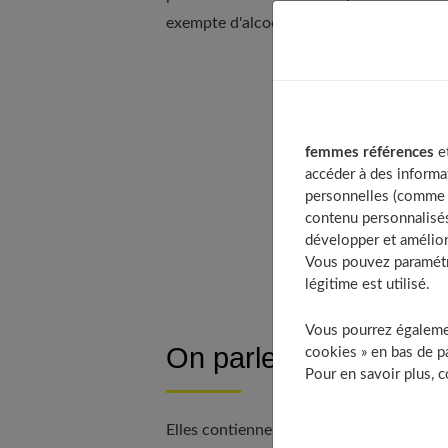
exempte d'alcool mais à base d'agents h
Table of C
On parle 
femmes références
et
Les effluv
accéder à des informa
Petit gui
personnelles (comme v
Le parfum
contenu personnalisés
développer et amélior
Le conser
Vous pouvez paramétre
légitime est utilisé.
Vous pourrez égalemen
On parle d’eau de toi
cookies » en bas de pa
Pour en savoir plus, 
Elles contiennent de 6 à 70 % d'alcool (