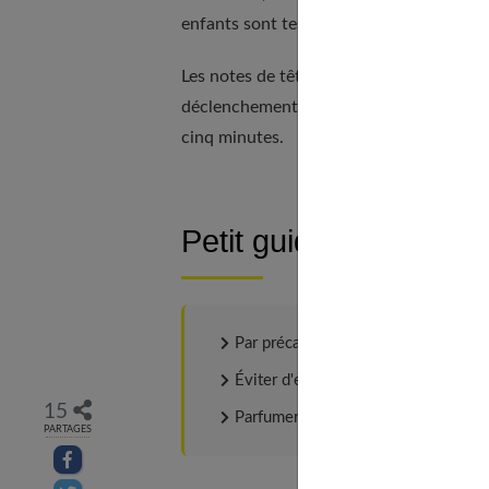
enfants sont testées dermatologiquement
Les notes de tête sont celles que l'enfan
déclenchement de l'achat "j'aime", "j'aim
cinq minutes.
Petit guide d’utilisati
Par précaution, il est à éviter chez l
Éviter d'en mettre directement sur l
15
Parfumer les vêtements ou vaporiser 
PARTAGES
Partager sur facebook