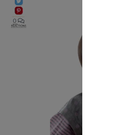
Partager sur Twitter
Epingler sur Pinterest
0
RÉACTIONS