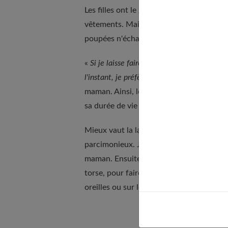
Les filles ont le geste large ! Elles appré
vêtements. Mais aussi sur leur oreiller, le
poupées n'échappent pas au petit "pschit
«
Si je laisse faire ma fille de cinq ans, Do
l'instant, je préfère rester à ses côtés quan
maman. Ainsi, lorsque la bouteille d'eau
sa durée de vie est limitée.
Mieux vaut la laisser dans la salle de bai
parcimonieux. Jusqu'à six ans environ, cet
maman. Ensuite, certains reprennent la ges
torse, pour faire viril ! Mais c'est à évi
oreilles ou sur les mains.