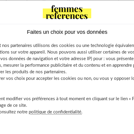
ydratants.
ontents
Faites un choix pour vos données
d’eau de toilette, comme pour les adultes
 nos partenaires utilisons des cookies ou une technologie équivalen
es qui leur plaisent
tions sur votre appareil. Nous pouvons aussi utiliser certaines de v
de d’utilisation du parfum pour enfant
os données de navigation et votre adresse IP) pour : vous présenter
 tient 5 heures
, mesurer la performance publicitaire et du contenu et en apprendre p
er les produits de nos partenaires.
ver à l’abri de la lumière
r vos choix pour accepter les cookies ou non, ou vous y opposer lor
t modifier vos préférences à tout moment en cliquant sur le lien « 
lette, comme pour les adultes
ge de ce site.
consultez notre
politique de confidentialité
.
contre 80 % dans les eaux de toilette destinées aux femmes et