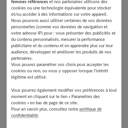
femmes références
et nos partenaires utilisons des
Optez pour un mur bien lisse et uniforme
cookies ou une technologie équivalente pour stocker
Peindre un mur pour agrandir un espace
et/ou accéder à des informations sur votre appareil.
Nous pouvons aussi utiliser certaines de vos données
À découvrir aussi
personnelles (comme vos données de navigation et
votre adresse IP) pour : vous présenter des publicités et
du contenu personnalisés, mesurer la performance
Appliquer la peinture sur le meuble le
publicitaire et du contenu et en apprendre plus sur leur
plus visible dès l’entrée de la pièce
audience, développer et améliorer les produits de nos
partenaires.
Vous pouvez paramétrer vos choix pour accepter les
Si avant on avait tendance à peindre les quatre murs
cookies ou non, ou vous y opposer lorsque l’intérêt
légitime est utilisé.
d’une pièce, aujourd’hui on limite cette option à
seulement une paroi pour plus de modernité. Et bien
Vous pourrez également modifier vos préférences à tout
entendu, on aime que celui-ci soit très remarqué par les
moment en cliquant sur le lien « Paramètres des
occupants dès leur arrivée. C’est pour cette raison que
cookies » en bas de page de ce site.
Pour en savoir plus, consultez notre
politique de
l’on réserve
la couleur au mur que l’on voit tout de
confidentialité
.
suite
en pénétrant. Si vous habillez celui où se trouve la
porte, forcément, vous lui tournez le dos.