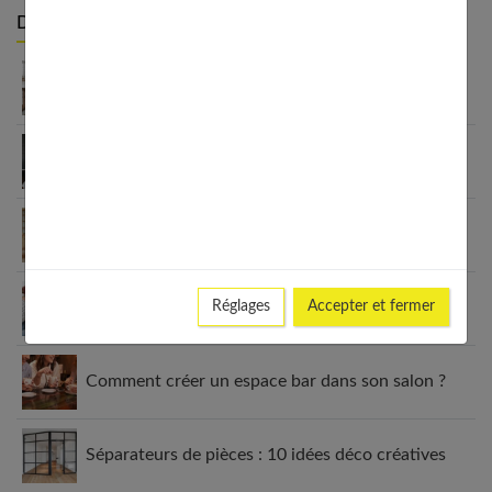
Derniers articles :
Intérieur maison : créer un chez-soi qui vous
ressemble
Secrets d’une déco scandinave réussie : ambiance
cocooning garantie !
Comment intégrer une table ronde dans une
cuisine rectangulaire
5 astuces pour se lancer dans le bricolage au
Réglages
Accepter et fermer
féminin
Comment créer un espace bar dans son salon ?
Séparateurs de pièces : 10 idées déco créatives