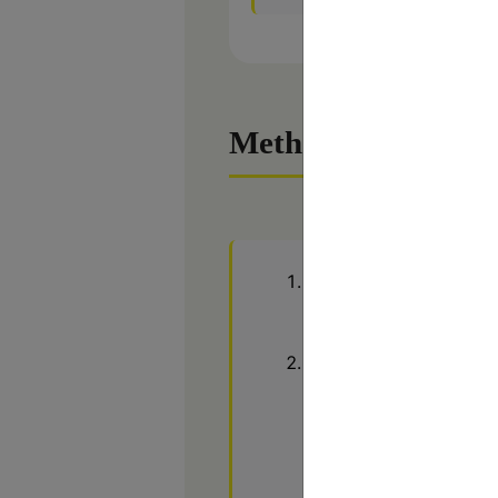
Method
Épluchez l’ail et l’oig
vous avez décidé d’en 
Mettez les cuillères d’
ensuite les cuisses de
« dorer »sur votre appa
10 minutes en les reto