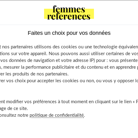
 avec votre Cookeo séduit l’ensemble de la famille. Elle sera
 légumes sautés ou une bonne purée de pomme de terre.
Faites un choix pour vos données
 nos partenaires utilisons des cookies ou une technologie équivalen
tions sur votre appareil. Nous pouvons aussi utiliser certaines de v
os données de navigation et votre adresse IP) pour : vous présenter
Table of Contents
, mesurer la performance publicitaire et du contenu et en apprendre p
er les produits de nos partenaires.
Comment cuire les cuisses de poulet au Cookeo
r vos choix pour accepter les cookies ou non, ou vous y opposer lor
Ingrédients
Equipment
Method
t modifier vos préférences à tout moment en cliquant sur le lien « 
ge de ce site.
consultez notre
politique de confidentialité
.