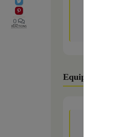
Partager sur Twitter
1
gousse d’ail
Epingler sur Pinterest
2
c. à soupe
d’huile 
0
RÉACTIONS
Sel, poivre
Equipment
1 Cookeo