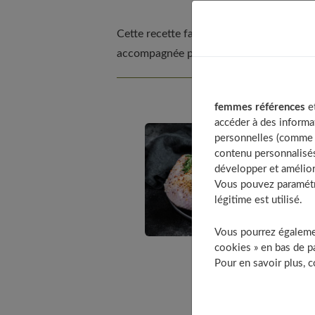
Cette recette familiale, facile à élaborer
accompagnée par du riz, des pâtes, des
femmes références
et
accéder à des informa
personnelles (comme v
contenu personnalisés
développer et amélior
Vous pouvez paramétre
légitime est utilisé.
Vous pourrez égalemen
cookies » en bas de pa
Pour en savoir plus, 