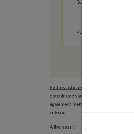
Ajoutez ensuite les po
mettez le fond de veau, 
mode de cuisson sous p
Rectifiez l’assaisonne
Petites astuces
: il est possible d’ajou
obtenir une variante avec plus de goût e
également mettre des champignons et d
cuisson.
À lire aussi :