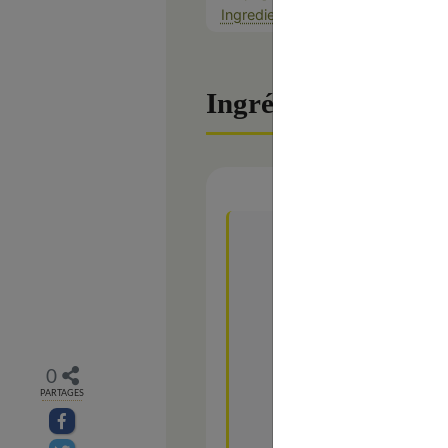
Ingredients
Ingrédients
4
cuisses de poulet
6
pommes de terre
1
oignon
1
c. à soupe
de fond
0
PARTAGES
250
ml
d’eau
Partager sur facebook