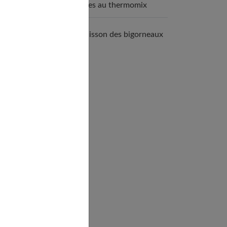
douces au thermomix
La cuisson des bigorneaux