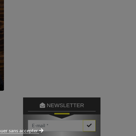
NEWSLETTER
Votre Email *
uer sans accepter