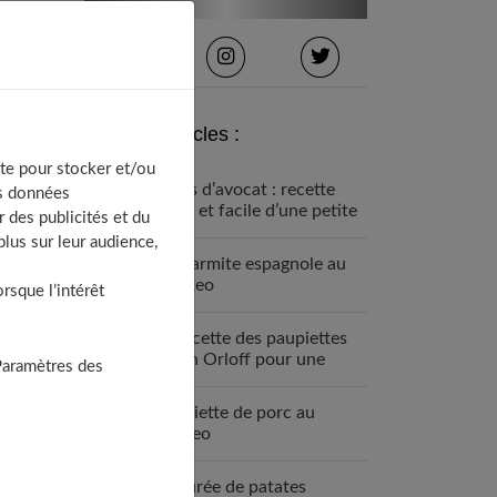
Derniers articles :
te pour stocker et/ou
Frites d’avocat : recette
os données
saine et facile d’une petite
 des publicités et du
chef
lus sur leur audience,
La marmite espagnole au
Cookeo
sque l’intérêt
La recette des paupiettes
façon Orloff pour une
Paramètres des
cuisson parfaite
Paupiette de porc au
cookeo
La purée de patates