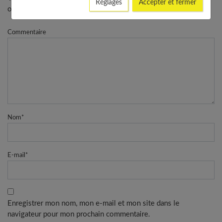
Réglages
Accepter et fermer
obligatoires
Commentaire
Nom
*
E-mail
*
Enregistrer mon nom, mon e-mail et mon site dans le
navigateur pour mon prochain commentaire.