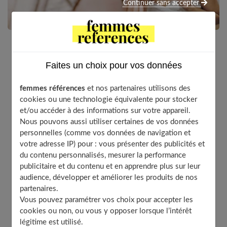
Continuer sans accepter
Votre objectif est d’avoir une peau saine et pour y
Faites un choix pour vos données
parvenir, l’exfoliation reste une étape incontournable
dans votre routine beauté. Aussi importante que le
femmes références
et nos partenaires utilisons des
nettoyage, c’est un soin favorisant la reconstruction
cookies ou une technologie équivalente pour stocker
des tissus cutanés en désincrustant les cellules
et/ou accéder à des informations sur votre appareil.
mortes et partiellement la couche cornée.
Nous pouvons aussi utiliser certaines de vos données
personnelles (comme vos données de navigation et
votre adresse IP) pour : vous présenter des publicités et
du contenu personnalisés, mesurer la performance
Table of Contents
publicitaire et du contenu et en apprendre plus sur leur
audience, développer et améliorer les produits de nos
Pour quelles raisons exfolier ?
partenaires.
Quels sont les avantages d’un exfoliant visage ?
Vous pouvez paramétrer vos choix pour accepter les
cookies ou non, ou vous y opposer lorsque l’intérêt
À quelle fréquence utiliser un exfoliant pour le visage
légitime est utilisé.
?