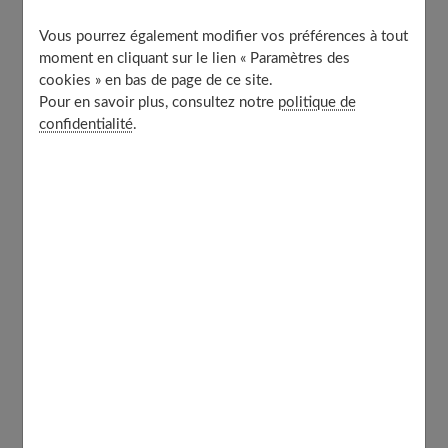
Comment bien utiliser un exfoliant visage ?
Vous pourrez également modifier vos préférences à tout
Choisissez toujours un exfoliant en fonction de
moment en cliquant sur le lien « Paramètres des
votre type de peau
cookies » en bas de page de ce site.
Pour en savoir plus, consultez notre
politique de
confidentialité
.
Pour quelles raisons exfolier ?
Quotidiennement, les cellules de votre peau se
régénèrent. C’est un cycle naturel se traduisant par la
production de nouvelles cellules pour remplacer celles
qui meurent. De cette façon
, votre épiderme se
renouvelle
, mais les cellules mortes peuvent encore
rester à la surface de votre épiderme. Un petit coup de
pouce s’impose en utilisant un
exfoliant visage
. Le soin
vous permet de vous débarrasser des cellules mortes et
vous donne l’impression d’avoir bonne mine.