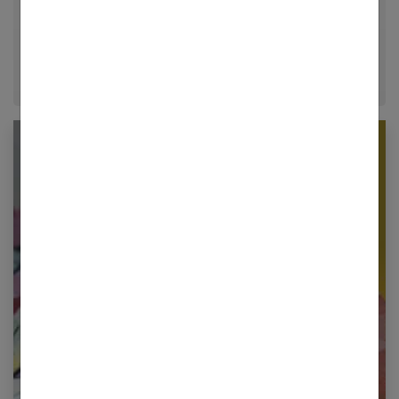
décrypter le quotidien pour offrir aux femmes des
conseils fiables, inspirants et ancrés dans leur
époque.
Newsletter femmes références
Restez informé en vous inscrivant à notre
newsletter
E-mail