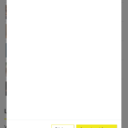
Essentiels beauté et maquillage pour l’été 2026
Maquillage minimaliste : guide pour un look
naturel
Blanchiment dentaire maison : méthodes, risques
et solutions efficaces
Maquillage naturel : le guide complet pour un
teint parfait
Soin de visage : comment choisir votre baume ?
Laisser un commentaire
Votre adresse e-mail ne sera pas publiée. - * Champs