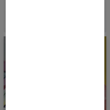
décrypter le quotidien pour offrir aux femmes des
conseils fiables, inspirants et ancrés dans leur
époque.
Newsletter femmes références
Restez informé en vous inscrivant à notre
newsletter
E-mail