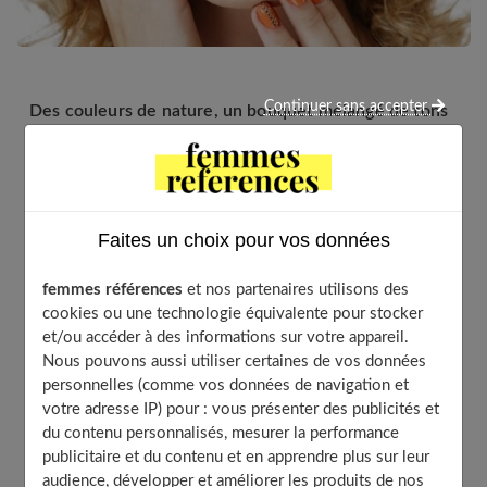
Continuer sans accepter
Des couleurs de nature, un bouquet mélangé de tons
doux, délicats, vibrants ou lumineux, mais toujours
sous le signe de l’éclat.
Faites un choix pour vos données
Table of Contents
femmes références
et nos partenaires utilisons des
Vert tendre
cookies ou une technologie équivalente pour stocker
Un camaïeu pétillant
et/ou accéder à des informations sur votre appareil.
Effet volume pour les cils
Nous pouvons aussi utiliser certaines de vos données
personnelles (comme vos données de navigation et
Pastellissime
votre adresse IP) pour : vous présenter des publicités et
Un souffle de fraîcheur
du contenu personnalisés, mesurer la performance
Orange tonique
publicitaire et du contenu et en apprendre plus sur leur
audience, développer et améliorer les produits de nos
Un coin de paradis