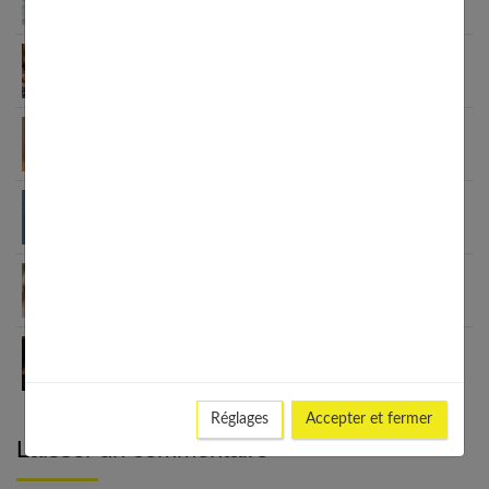
plus douce
Essentiels beauté et maquillage pour l’été 2026
Maquillage minimaliste : guide pour un look
naturel
Blanchiment dentaire maison : méthodes, risques
et solutions efficaces
Maquillage naturel : le guide complet pour un
teint parfait
Soin de visage : comment choisir votre baume ?
Réglages
Accepter et fermer
Laisser un commentaire