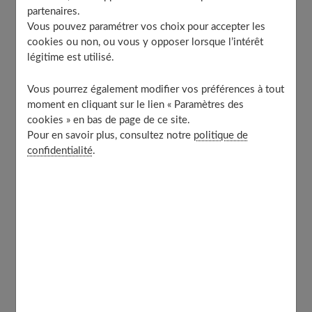
partenaires.
Craquant
Vous pouvez paramétrer vos choix pour accepter les
Réveille-teint
cookies ou non, ou vous y opposer lorsque l’intérêt
légitime est utilisé.
100 % bonne mine
Vous pourrez également modifier vos préférences à tout
moment en cliquant sur le lien « Paramètres des
Vert tendre
cookies » en bas de page de ce site.
Pour en savoir plus, consultez notre
politique de
confidentialité
.
Un camaïeu pétillant
Du vert d'eau au vert mousse, en passant par le vert des
jeunes pousses, cette couleur permet de se maquiller
l'œil avec un effet de dégradé subtil,
Ce que font les "pro"
: sous l'arcade sourcilière, on
commence par la teinte la plus pâle. Sur la paupière