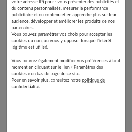
votre adresse IP) pour : vous présenter des publicités et
Les produits antitaches ont sensiblement les mêmes
du contenu personnalisés, mesurer la performance
publicitaire et du contenu et en apprendre plus sur leur
effets, mais peuvent être accompagnés, dans leur
audience, développer et améliorer les produits de nos
intitulé, du mot éclat.
partenaires.
Vous pouvez paramétrer vos choix pour accepter les
Quant aux soins éclaircissants, ils unifient mais
cookies ou non, ou vous y opposer lorsque l’intérêt
apportent aussi une promesse globale d'éclat. Ils visent
légitime est utilisé.
plutôt des femmes ne souffrant pas de défauts
Vous pourrez également modifier vos préférences à tout
pigmentaires sévères, mais ayant un manque
moment en cliquant sur le lien « Paramètres des
d'homogénéité et de luminosité du teint.
cookies » en bas de page de ce site.
Pour en savoir plus, consultez notre
politique de
confidentialité
.
Table of Contents
5 conseils pour avoir un teint de porcelaine
BLANCHE mais pas livide !
Peut-on utiliser des produits dépigmentants en
continu ?