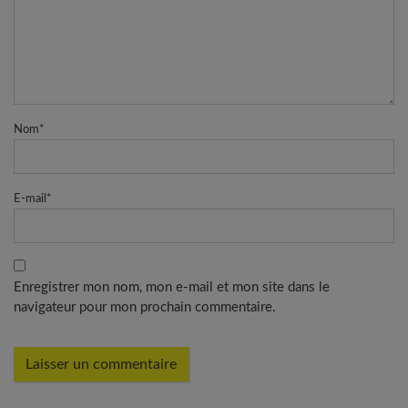
Nom
*
E-mail
*
Enregistrer mon nom, mon e-mail et mon site dans le
navigateur pour mon prochain commentaire.