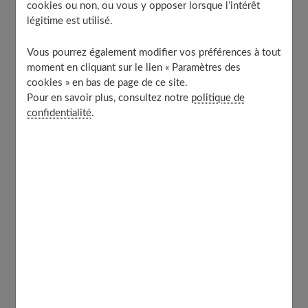
cookies ou non, ou vous y opposer lorsque l’intérêt
alimentaire
légitime est utilisé.
Vous pourrez également modifier vos préférences à tout
Utiliser un soin anti-âge
moment en cliquant sur le lien « Paramètres des
cookies » en bas de page de ce site.
Pour en savoir plus, consultez notre
politique de
Premier réflexe pour retarder le vieillissement cutané :
confidentialité
.
utiliser au quotidien
un soin anti age
, spécialement
conçu pour protéger votre peau contre les effets de ce
phénomène naturel, parfois accentué par notre mode de
vie.
Certains actifs sont, à cet égard, très efficaces. C'est
notamment le cas des produits anti-âge contenant :
De l'acide hyaluronique
, contenu déjà dans le
derme, mais dont la production diminue avec l'âge. Il