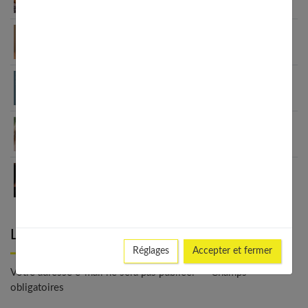
Maquillage minimaliste : guide pour un look
naturel
Blanchiment dentaire maison : méthodes, risques
et solutions efficaces
Maquillage naturel : le guide complet pour un
teint parfait
Soin de visage : comment choisir votre baume ?
Laisser un commentaire
Réglages
Accepter et fermer
Votre adresse e-mail ne sera pas publiée. - * Champs
obligatoires