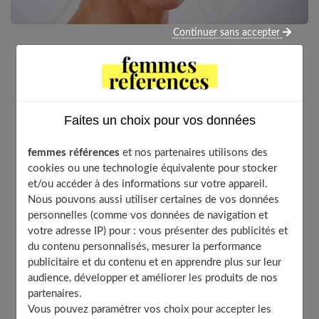
Continuer sans accepter
Les premières ridules marquent le visage très tôt, dès 25
ans le plus souvent. Ces signes du vieillissement
s’accentuent ensuite peu à peu. Il existe heureusement
des moyens efficaces pour en atténuer les effets.
Faites un choix pour vos données
femmes références
et nos partenaires utilisons des
cookies ou une technologie équivalente pour stocker
Table of Contents
et/ou accéder à des informations sur votre appareil.
Nous pouvons aussi utiliser certaines de vos données
Utiliser un soin anti-âge
personnelles (comme vos données de navigation et
Quelle routine mettre en place avec les produits anti-
votre adresse IP) pour : vous présenter des publicités et
âge ?
du contenu personnalisés, mesurer la performance
L’hydratation, la clef pour lutter contre le
publicitaire et du contenu et en apprendre plus sur leur
vieillissement cutané
audience, développer et améliorer les produits de nos
partenaires.
Protéger votre peau du soleil
Vous pouvez paramétrer vos choix pour accepter les
Le vieillissement cutané vient aussi du régime