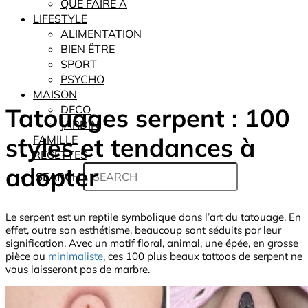
QUE FAIRE À
LIFESTYLE
ALIMENTATION
BIEN ÊTRE
SPORT
PSYCHO
MAISON
Tatouages serpent : 100
DECO
JARDIN
styles et tendances à
FAMILLE
RECETTES
adopter
SEARCH
Le serpent est un reptile symbolique dans l’art du tatouage. En
effet, outre son esthétisme, beaucoup sont séduits par leur
signification. Avec un motif floral, animal, une épée, en grosse
pièce ou
minimaliste
, ces 100 plus beaux tattoos de serpent ne
vous laisseront pas de marbre.