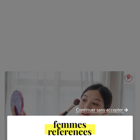
Continuer sans accepter