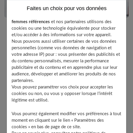
Faites un choix pour vos données
femmes références
et nos partenaires utilisons des
cookies ou une technologie équivalente pour stocker
À part votre teint et votre bouche, vous êtes plutôt
et/ou accéder à des informations sur votre appareil.
Nous pouvons aussi utiliser certaines de vos données
sévère avec votre visage que vous trouvez trop plat,
personnelles (comme vos données de navigation et
vos yeux trop petits… Votre grande hantise : les
votre adresse IP) pour : vous présenter des publicités et
taches.
du contenu personnalisés, mesurer la performance
publicitaire et du contenu et en apprendre plus sur leur
audience, développer et améliorer les produits de nos
partenaires.
Table of Contents
Vous pouvez paramétrer vos choix pour accepter les
L’atout des peaux asiatiques
cookies ou non, ou vous y opposer lorsque l’intérêt
légitime est utilisé.
Ma priorité
Mon produit fétiche : la base de maquillage anti-UV
Vous pourrez également modifier vos préférences à tout
L’erreur a éviter avec les peaux asiatiques
moment en cliquant sur le lien « Paramètres des
cookies » en bas de page de ce site.
Les couleurs qui me vont