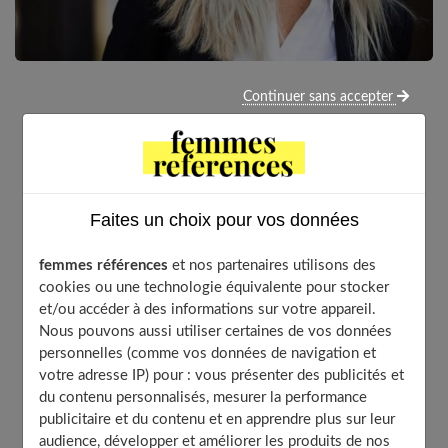
Continuer sans accepter
Les cheveux blancs ou gris ont la fâcheuse tendance à
devenir plus jaunes. Et ce n’est pas très beau
évidemment. Alors si vous avez décidé de
conserver
vos cheveux blancs
, il faut savoir comment les
entretenir pour éviter leur jaunissement. Nous vous
Faites un choix pour vos données
proposons quelques solutions !
femmes références
et nos partenaires utilisons des
cookies ou une technologie équivalente pour stocker
et/ou accéder à des informations sur votre appareil.
Table of Contents
Nous pouvons aussi utiliser certaines de vos données
personnelles (comme vos données de navigation et
Les raisons du jaunissement de vos cheveux blancs ou
votre adresse IP) pour : vous présenter des publicités et
gris
du contenu personnalisés, mesurer la performance
Inspecter votre chevelure :
publicitaire et du contenu et en apprendre plus sur leur
Le test de décoloration :
audience, développer et améliorer les produits de nos