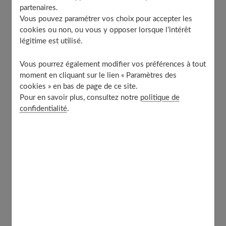
partenaires.
Quelles méthodes pour déjaunir vos cheveux ?
Vous pouvez paramétrer vos choix pour accepter les
Couvrez-les
cookies ou non, ou vous y opposer lorsque l’intérêt
Une méthode moderne
légitime est utilisé.
Les solutions naturelles
Vous pourrez également modifier vos préférences à tout
Ce que vous éviterez à tout prix
moment en cliquant sur le lien « Paramètres des
Le peroxyde d’hydrogène :
cookies » en bas de page de ce site.
Pour en savoir plus, consultez notre
politique de
Les décolorations :
confidentialité
.
Le développeur :
La vitamine C :
Le bicarbonate de soude :
À découvrir aussi
Les raisons du jaunissement de vos
cheveux blancs ou gris