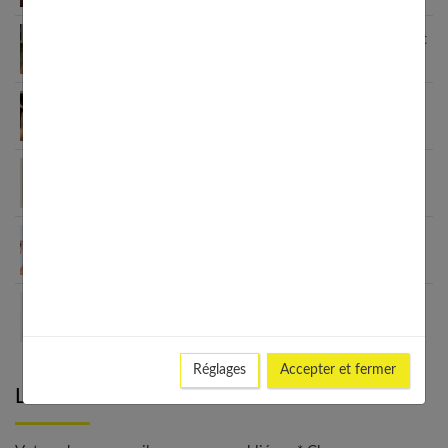
7 coupes cheveux fins sans brushing qui changent
tout (enfin !)
Comment faire un brushing lisse parfait ? Guide
étape par étape
Coupes de cheveux sans brushing : le guide
complet 2025
Guide complet du lissage brésilien : méthodes et
kits disponibles
Brosses à cheveux françaises : 6 générations de
savoir-faire
Réglages
Accepter et fermer
Laisser un commentaire