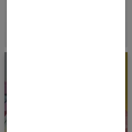
relationnelle. Forte de plusieurs années d'expérience
dans le journalisme lifestyle, je m'efforce de
décrypter le quotidien pour offrir aux femmes des
conseils fiables, inspirants et ancrés dans leur
époque.
Newsletter femmes références
Restez informé en vous inscrivant à notre
newsletter
E-mail