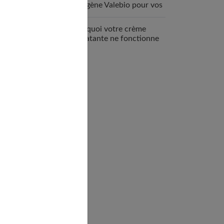
collagène Valebio pour vos
articulations ?
Pourquoi votre crème
hydratante ne fonctionne
pas ?