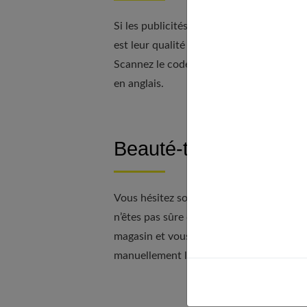
Si les publicités pour tel ou tel produit
est leur qualité réelle. Think Dirty est là 
Scannez le code-barre et vous avez accès
en anglais.
Beauté-test : parfaite
Vous hésitez souvent à acheter un produi
n’êtes pas sûre de son efficacité ? L’app
magasin et vous avez accès à des dizaines 
manuellement les références du produit. 