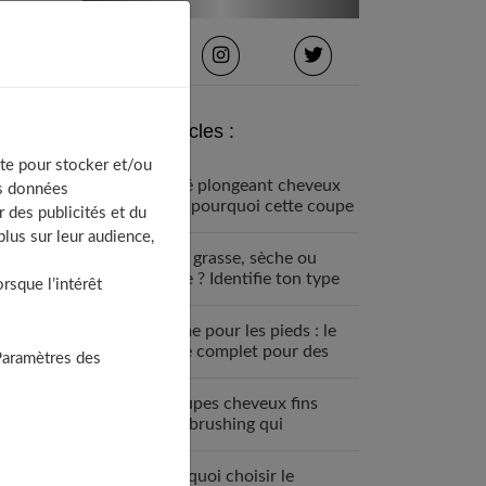
Derniers articles :
te pour stocker et/ou
Carré plongeant cheveux
os données
fins : pourquoi cette coupe
 des publicités et du
est faite pour vous
lus sur leur audience,
Peau grasse, sèche ou
mixte ? Identifie ton type
sque l’intérêt
de peau visage
Crème pour les pieds : le
guide complet pour des
Paramètres des
talons parfaits
7 coupes cheveux fins
sans brushing qui
changent tout (enfin !)
Pourquoi choisir le