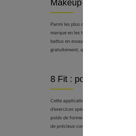
Makeup Génius de l’O
Parmi les plus connues, cette application e
marque en les testant grâce à la réalité 
battus en essayant également les dernièr
gratuitement, que vous soyez sur Androi
8 Fit : pour un corps d
Cette application vous permet d’obtenir
d’exercices spécialement pour vous, suiv
poids de forme et votre silhouette. Cett
de précieux conseils. Elle est entièremen