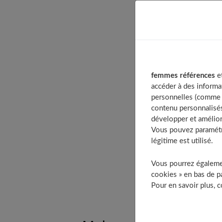
Table of Conten
Makeup Génius d
8 Fit : pour un c
Style my Hair de
femmes références
et
Happy N’Good
accéder à des informa
Clean beauty : l
personnelles (comme v
contenu personnalisés
Think Dirty : po
développer et amélior
Beauté-test : pa
Vous pouvez paramétre
Biutag : pour tr
légitime est utilisé.
Recettes beauté 
Vous pourrez égalemen
Coiffure étape 
cookies » en bas de pa
Pour en savoir plus, 