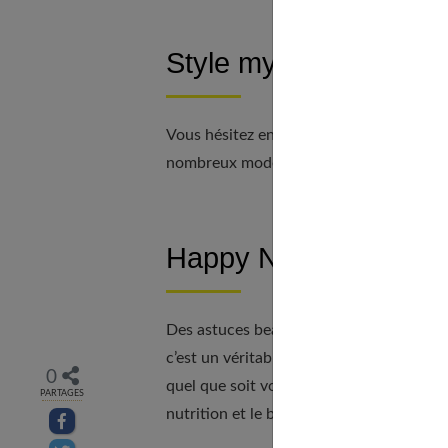
Style my Hair de l’Oré
Vous hésitez entre deux coupes de cheveu
nombreux modèles que vous propose cette
Happy N’Good
Des astuces beauté et bien-être, des ent
c’est un véritable coffre aux trésors pour
0
quel que soit votre Smartphone, a été cr
PARTAGES
nutrition et le bien-être.
Partager sur facebook