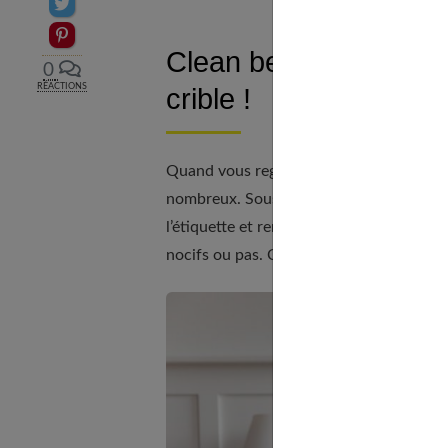
Partager sur Twitter
Epingler sur Pinterest
Clean beauty : l’appl
0
RÉACTIONS
crible !
Quand vous regardez l’étiquette de vos 
nombreux. Sous ces mots compliqués pe
l’étiquette et rentrez-la dans l’appli, vo
nocifs ou pas. Cette dernière est gratuit