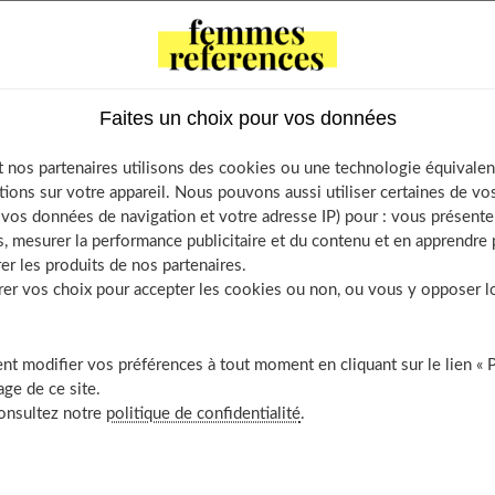
ts
e l’Oréal Paris
Faites un choix pour vos données
orps de rêve !
 l’Oréal Professionnel
 nos partenaires utilisons des cookies ou une technologie équivalen
tions sur votre appareil. Nous pouvons aussi utiliser certaines de v
’appli pour passer vos cosmétiques au crible !
os données de navigation et votre adresse IP) pour : vous présenter
, mesurer la performance publicitaire et du contenu et en apprendre p
ur évaluer la qualité des cosmétiques
er les produits de nos partenaires.
rfaite pour les beauty addict
r vos choix pour accepter les cookies ou non, ou vous y opposer lor
ouver les produits qui vous conviennent vraiment
: si vous aimez le fait maison
t modifier vos préférences à tout moment en cliquant sur le lien « 
par étape
ge de ce site.
consultez notre
politique de confidentialité
.