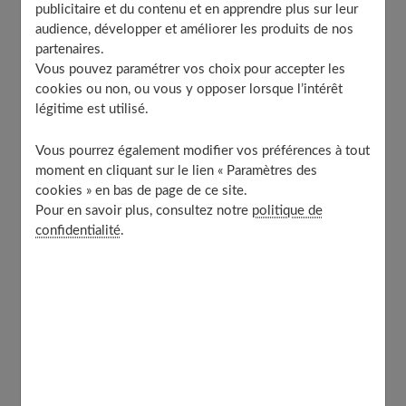
Les étirements, le Pilates, la danse
publicitaire et du contenu et en apprendre plus sur leur
Boit-on autant l’hiver que l’été ?
audience, développer et améliorer les produits de nos
partenaires.
Comment éviter le coup de froid ?
Vous pouvez paramétrer vos choix pour accepter les
cookies ou non, ou vous y opposer lorsque l’intérêt
légitime est utilisé.
Garder le rythme
Vous pourrez également modifier vos préférences à tout
moment en cliquant sur le lien « Paramètres des
Avec le froid qui arrive, le sport en salle rencontre un
cookies » en bas de page de ce site.
succès grandissant. Mais, quand on fait du sport tout au
Pour en savoir plus, consultez notre
politique de
confidentialité
.
long de l'année, l'objectif à tenir ne change pas : garder
le même rythme, l'idéal étant d'avoir
une activité
physique, même légère, un jour sur deux.
Si la
pratique d'un sport vous pèse en hiver, choisissez une
activité "facile", qui nécessite peu de déplacements et de
préparatifs susceptibles de vous décourager.