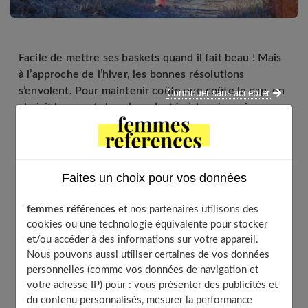
Facile de mettre ses baskets quand il fait beau ! Mais
à l’approche de l’hiver, les bonnes résolutions
s’envolent. Pour maintenir coûte que coûte le cap, on
Continuer sans accepter
choisit les sports les plus adaptés à la saison, à son
rythme et à ses envies.
Faites un choix pour vos données
Table of Contents
Garder le rythme
femmes références
et nos partenaires utilisons des
cookies ou une technologie équivalente pour stocker
La marche rapide
et/ou accéder à des informations sur votre appareil.
Le jogging
Nous pouvons aussi utiliser certaines de vos données
La natation
personnelles (comme vos données de navigation et
votre adresse IP) pour : vous présenter des publicités et
Le patinage
du contenu personnalisés, mesurer la performance