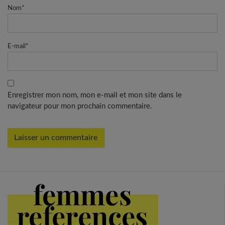
Nom
*
E-mail
*
Enregistrer mon nom, mon e-mail et mon site dans le
navigateur pour mon prochain commentaire.